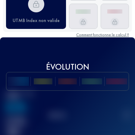
UTMB Index non valide
Comment fonctionne le calcul ?
ÉVOLUTION
Meilleur Score
UTMB
636
TOP
10
2
Course(s)
terminée(s)
32