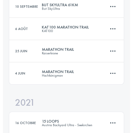
BUT SKYULTRA 61KM
10 SEPTEMBRE
But SkyUltra
24.7 KM
2140 M+
KAT100 MARATHON TRAIL
6 AOÛT
KAT100
56.8 KM
3150 M+
Connectez-vous pour voir l'UTMB Index
MARATHON TRAIL
25 JUIN
Kaiserkrone
48.2 KM
3220 M+
Connectez-vous pour voir l'UTMB Index
MARATHON TRAIL
4 JUIN
Hochkönigman
56.1 KM
3840 M+
Connectez-vous pour voir l'UTMB Index
2021
49.9 KM
3080 M+
Connectez-vous pour voir l'UTMB Index
15 LOOPS
16 OCTOBRE
Austria Backyard Ultra - Seekirchen