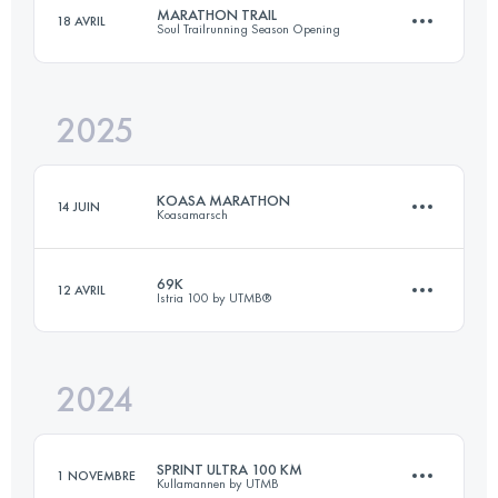
MARATHON TRAIL
18 AVRIL
Soul Trailrunning Season Opening
2025
38 KM
1760 M+
KOASA MARATHON
14 JUIN
Koasamarsch
Connectez-vous pour voir l'UTMB Index
69K
12 AVRIL
Istria 100 by UTMB®️
44 KM
2100 M+
2024
69 KM
2200 M+
Connectez-vous pour voir l'UTMB Index
SPRINT ULTRA 100 KM
1 NOVEMBRE
Kullamannen by UTMB