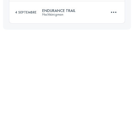
Connectez-vous pour voir l'UTMB Index
ENDURANCE TRAIL
4 SEPTEMBRE
Hochkönigman
101 KM
675 M+
85.4 KM
5160 M+
Connectez-vous pour voir l'UTMB Index
Connectez-vous pour voir l'UTMB Index