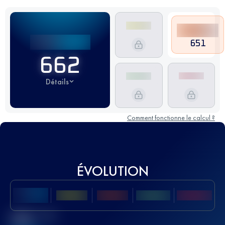
651
662
Détails
Comment fonctionne le calcul ?
ÉVOLUTION
Meilleur Score
UTMB