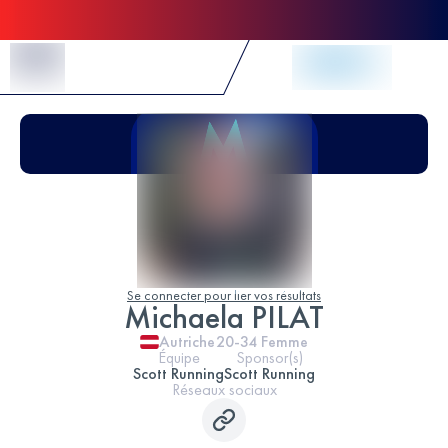
Skip to Content
Se connecter pour lier vos résultats
Michaela PILAT
Autriche
20-34
Femme
Équipe
Sponsor(s)
Scott Running
Scott Running
Réseaux sociaux