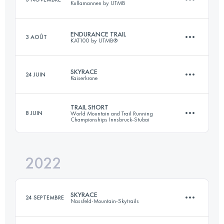
Kullamannen by UTMB
Connectez-vous pour voir l'UTMB Index
ENDURANCE TRAIL
3 AOÛT
KAT100 by UTMB®
158.8 KM
2586 M+
SKYRACE
24 JUIN
Kaiserkrone
92 KM
5110 M+
Connectez-vous pour voir l'UTMB Index
TRAIL SHORT
8 JUIN
World Mountain and Trail Running
Championships Innsbruck-Stubai
25.2 KM
2770 M+
Connectez-vous pour voir l'UTMB Index
2022
44.2 KM
3250 M+
Connectez-vous pour voir l'UTMB Index
SKYRACE
24 SEPTEMBRE
Nassfeld-Mountain-Skytrails
Connectez-vous pour voir l'UTMB Index