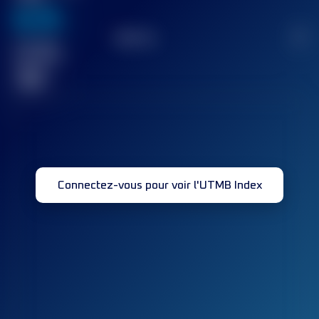
636
TOP
10
2
Course(s)
terminée(s)
32
Connectez-vous pour voir l'UTMB Index