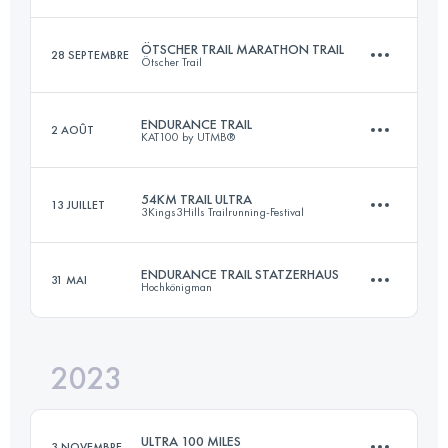
Connectez-vous pour voir l'UTMB Index
ÖTSCHER TRAIL MARATHON TRAIL
28 SEPTEMBRE
Ötscher Trail
104 KM
1043 M+
ENDURANCE TRAIL
2 AOÛT
KAT100 by UTMB®
51 KM
1973 M+
Connectez-vous pour voir l'UTMB Index
54KM TRAIL ULTRA
13 JUILLET
3Kings3Hills Trailrunning-Festival
83.2 KM
4850 M+
Connectez-vous pour voir l'UTMB Index
ENDURANCE TRAIL STATZERHAUS
31 MAI
Hochkönigman
53.6 KM
2350 M+
Connectez-vous pour voir l'UTMB Index
2023
68 KM
4704 M+
Connectez-vous pour voir l'UTMB Index
ULTRA 100 MILES
3 NOVEMBRE