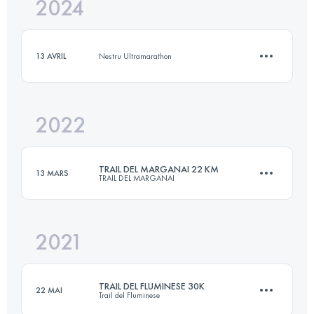
2024
25 KM
750 M+
13 AVRIL
Nestru Ultramarathon
Connectez-vous pour voir l'UTMB Index
2022
14 KM
523 M+
TRAIL DEL MARGANAI 22 KM
13 MARS
TRAIL DEL MARGANAI
Connectez-vous pour voir l'UTMB Index
2021
22 KM
1050 M+
TRAIL DEL FLUMINESE 30K
22 MAI
Trail del Fluminese