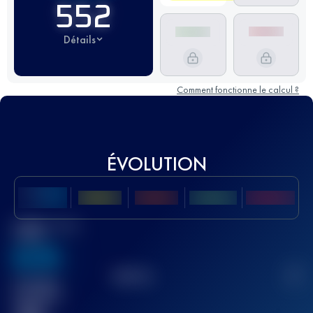
552
Détails
Comment fonctionne le calcul ?
ÉVOLUTION
Meilleur Score
UTMB
636
TOP
10
2
Course(s)
terminée(s)