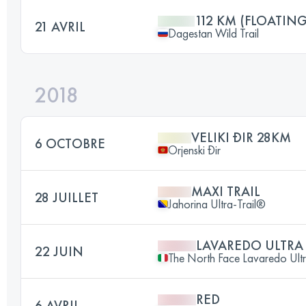
112 KM (FLOATIN
21 AVRIL
Dagestan Wild Trail
2018
VELIKI ĐIR 28KM
6 OCTOBRE
Orjenski Đir
MAXI TRAIL
28 JUILLET
Jahorina Ultra-Trail®
LAVAREDO ULTRA 
22 JUIN
The North Face Lavaredo Ultra
RED
6 AVRIL