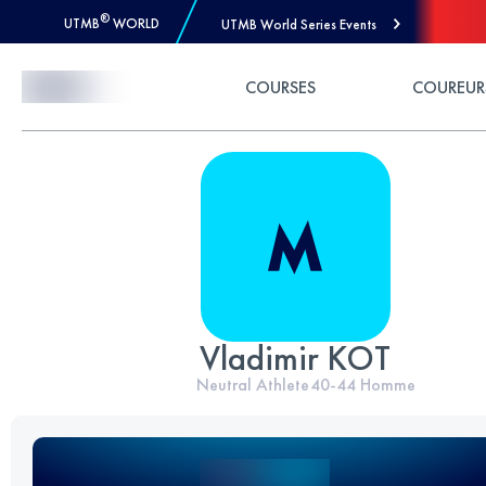
®
UTMB
WORLD
UTMB World Series Events
Skip to Content
COURSES
COUREUR
Vladimir KOT
Neutral Athlete
40-44
Homme