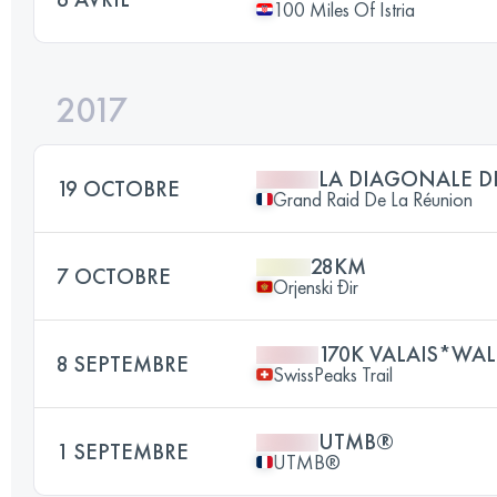
100 Miles Of Istria
2017
LA DIAGONALE D
19 OCTOBRE
Grand Raid De La Réunion
28KM
7 OCTOBRE
Orjenski Đir
170K VALAIS*WAL
8 SEPTEMBRE
SwissPeaks Trail
UTMB®
1 SEPTEMBRE
UTMB®