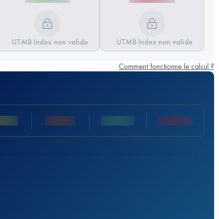
UTMB Index non valide
UTMB Index non valide
Comment fonctionne le calcul ?