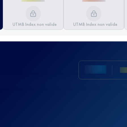
UTMB Index non valide
UTMB Index non valide