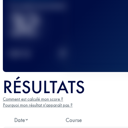
Course(s) terminée(s)
32
2
TOP
10
RÉSULTATS
Comment est calculé mon score ?
Pourquoi mon résultat n'apparaît pas ?
Date
Course