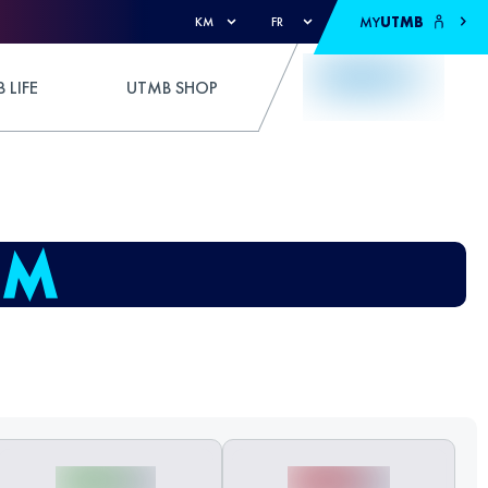
MY
UTMB
KM
FR
 LIFE
UTMB SHOP