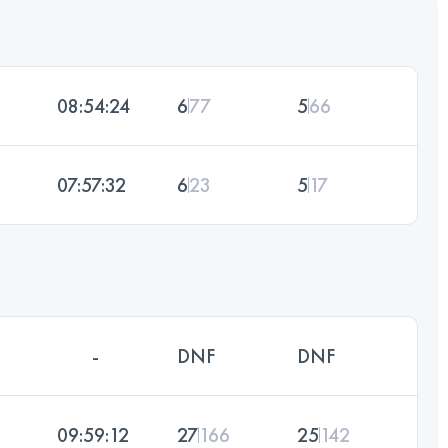
08:54:24
6
77
5
66
07:57:32
6
23
5
17
-
DNF
DNF
09:59:12
27
166
25
142