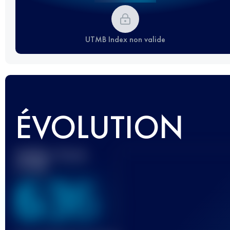
UTMB Index non valide
ÉVOLUTION
Meilleur Score
UTMB
636