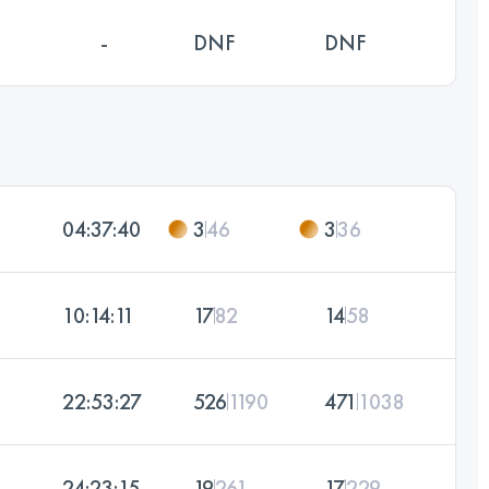
-
DNF
DNF
04:37:40
3
46
3
36
10:14:11
17
82
14
58
22:53:27
526
1190
471
1038
24:23:15
19
261
17
229