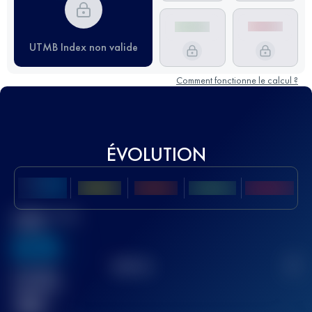
UTMB Index non valide
Comment fonctionne le calcul ?
ÉVOLUTION
Meilleur Score
UTMB
636
TOP
10
2
Course(s)
terminée(s)
32