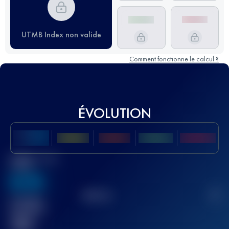
UTMB Index non valide
Comment fonctionne le calcul ?
ÉVOLUTION
Meilleur Score
UTMB
636
TOP
10
2
Course(s)
terminée(s)
32