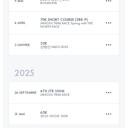
9 MAI
BUSAN50K
101 KM
6411 M+
70K SHORT COURSE (38K-P)
4 AVRIL
JANGSU TRAIL RACE Spring with THE
NORTH FACE
51.9 KM
2232 M+
Connectez-vous pour voir l'UTMB Index
35K
3 JANVIER
산방산 IMDO-RUN
38.7 KM
2435 M+
Connectez-vous pour voir l'UTMB Index
2025
35 KM
1181 M+
Connectez-vous pour voir l'UTMB Index
6TH JTR 100M
26 SEPTEMBRE
JANGSU TRAIL RACE
Connectez-vous pour voir l'UTMB Index
65K
31 MAI
2025 GEOJE 100K
173 KM
8426 M+