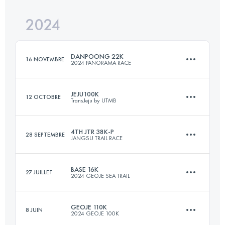
2024
64 KM
4631 M+
Connectez-vous pour voir l'UTMB Index
DANPOONG 22K
16 NOVEMBRE
2024 PANORAMA RACE
Connectez-vous pour voir l'UTMB Index
JEJU100K
12 OCTOBRE
TransJeju by UTMB
22 KM
1100 M+
4TH JTR 38K-P
28 SEPTEMBRE
JANGSU TRAIL RACE
107 KM
4252 M+
Connectez-vous pour voir l'UTMB Index
BASE 16K
27 JUILLET
2024 GEOJE SEA TRAIL
38.7 KM
2690 M+
Connectez-vous pour voir l'UTMB Index
GEOJE 110K
8 JUIN
2024 GEOJE 100K
16 KM
549 M+