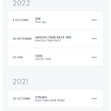
2022
103.5 KM
5852 M+
Connectez-vous pour voir l'UTMB Index
50K
8 OCTOBRE
Trans Jeju
Connectez-vous pour voir l'UTMB Index
JANGSU TRAIL RACE 38K
24 SEPTEMBRE
JANGSU TRAIL RACE
52 KM
2420 M+
100K
25 JUIN
GEOJE 100K
38 KM
2803 M+
Connectez-vous pour voir l'UTMB Index
2021
103.5 KM
5852 M+
Connectez-vous pour voir l'UTMB Index
5 PEAKS
30 OCTOBRE
HIGH TRAIL NINE PEAKS
Connectez-vous pour voir l'UTMB Index