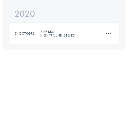
2020
44.4 KM
3490 M+
5 PEAKS
31 OCTOBRE
HIGH TRAIL NINE PEAKS
Connectez-vous pour voir l'UTMB Index
44.4 KM
3490 M+
Connectez-vous pour voir l'UTMB Index