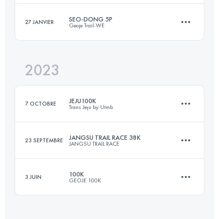
Connectez-vous pour voir l'UTMB Index
SEO-DONG 5P
27 JANVIER
Geoje Trail-WE
110 KM
7795 M+
Connectez-vous pour voir l'UTMB Index
2023
35 KM
2743 M+
Connectez-vous pour voir l'UTMB Index
JEJU100K
7 OCTOBRE
Trans Jeju by Utmb
Connectez-vous pour voir l'UTMB Index
JANGSU TRAIL RACE 38K
23 SEPTEMBRE
JANGSU TRAIL RACE
98.2 KM
4020 M+
100K
3 JUIN
GEOJE 100K
38 KM
2803 M+
Connectez-vous pour voir l'UTMB Index