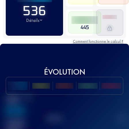
536
Détails
445
Comment fonctionne le calcul ?
ÉVOLUTION
Meilleur Score
UTMB
636
TOP
10
2
Course(s)
terminée(s)