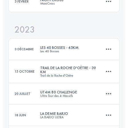
3 FÉVRIER
MaxiCross
45.8 KM
800 M+
Connectez-vous pour voir l'UTMB Index
2023
23.3 KM
999 M+
Connectez-vous pour voir l'UTMB Index
LES 40 BOSSES - 45KM
3 DÉCEMBRE
Les 40 Bosses
Connectez-vous pour voir l'UTMB Index
TRAIL DE LA ROCHE D'OËTRE - 39
15 OCTOBRE
KM
Trail de la Roche d'Oëtre
45 KM
2100 M+
UT4M 80 CHALLENGE
20 JUILLET
Ultra Tour des 4 Massifs
39 KM
1400 M+
Connectez-vous pour voir l'UTMB Index
LA DEMIE BARJO
18 JUIN
LA BARJO ULTRA
4 Étapes