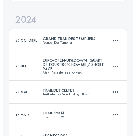
Connectez-vous pour voir l'UTMB Index
2024
35 KM
812 M+
Connectez-vous pour voir l'UTMB Index
GRAND TRAIL DES TEMPLIERS
20 OCTOBRE
Festival Des Templiers
Connectez-vous pour voir l'UTMB Index
EURO-OPEN-UP&DOWN : QUART
DE TOUR 100% HOMME / SHORT-
2 JUIN
RACE
80.4 KM
3429 M+
MaXi-Race du lac d'Annecy
TRAIL DES CELTES
20 MAI
Trail Alsace Grand Est by UTMB
16.7 KM
950 M+
Connectez-vous pour voir l'UTMB Index
TRAIL 45KM
16 MARS
EcoTrail Paris®
50 KM
1980 M+
Connectez-vous pour voir l'UTMB Index
NIGHTCROSS