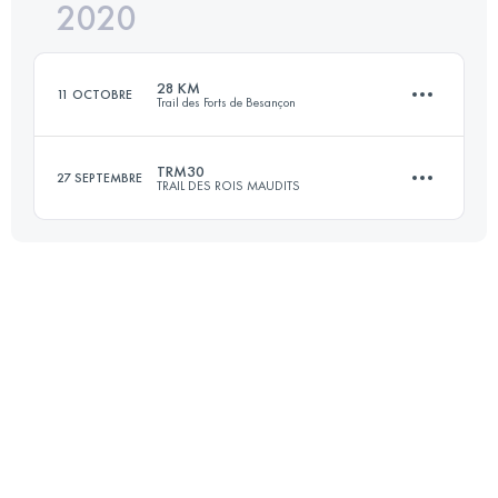
2020
46.2 KM
720 M+
Connectez-vous pour voir l'UTMB Index
28 KM
11 OCTOBRE
Trail des Forts de Besançon
Connectez-vous pour voir l'UTMB Index
TRM30
27 SEPTEMBRE
TRAIL DES ROIS MAUDITS
27.4 KM
840 M+
34.9 KM
1130 M+
Connectez-vous pour voir l'UTMB Index
Connectez-vous pour voir l'UTMB Index