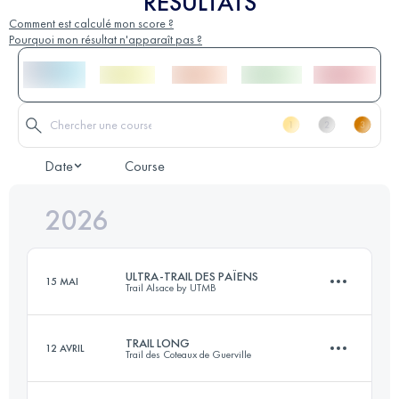
RÉSULTATS
Comment est calculé mon score ?
Pourquoi mon résultat n'apparaît pas ?
Date
Course
2026
ULTRA-TRAIL DES PAÏENS
15 MAI
Trail Alsace by UTMB
TRAIL LONG
12 AVRIL
Trail des Coteaux de Guerville
108 KM
3750 M+