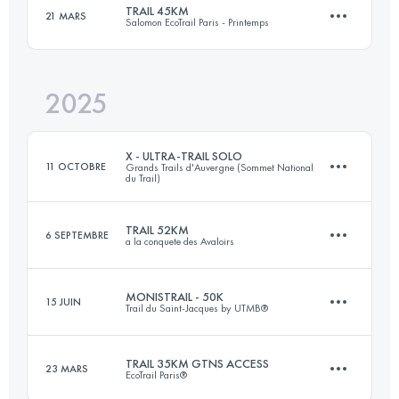
TRAIL 45KM
21 MARS
Salomon EcoTrail Paris - Printemps
30.4 KM
1155 M+
Connectez-vous pour voir l'UTMB Index
2025
47 KM
735 M+
Connectez-vous pour voir l'UTMB Index
X - ULTRA-TRAIL SOLO
11 OCTOBRE
Grands Trails d'Auvergne (Sommet National
du Trail)
Connectez-vous pour voir l'UTMB Index
TRAIL 52KM
6 SEPTEMBRE
a la conquete des Avaloirs
82 KM
3161 M+
MONISTRAIL - 50K
15 JUIN
Trail du Saint-Jacques by UTMB®
52 KM
1200 M+
Connectez-vous pour voir l'UTMB Index
TRAIL 35KM GTNS ACCESS
23 MARS
EcoTrail Paris®
52.8 KM
1810 M+