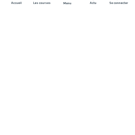
Accueil
Les courses
Actu
Se connecter
Menu
REJOIGNEZ L'AVENTURE
Organisateurs de course
Carrières