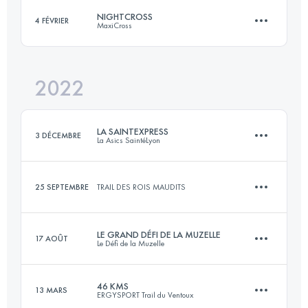
79 KM
6485 M+
Connectez-vous pour voir l'UTMB Index
NIGHTCROSS
4 FÉVRIER
MaxiCross
52.1 KM
1230 M+
2022
Connectez-vous pour voir l'UTMB Index
21.4 KM
930 M+
Connectez-vous pour voir l'UTMB Index
LA SAINTEXPRESS
3 DÉCEMBRE
La Asics SaintéLyon
Connectez-vous pour voir l'UTMB Index
25 SEPTEMBRE
TRAIL DES ROIS MAUDITS
44 KM
1150 M+
LE GRAND DÉFI DE LA MUZELLE
17 AOÛT
Le Défi de la Muzelle
13.2 KM
520 M+
Connectez-vous pour voir l'UTMB Index
46 KMS
13 MARS
ERGYSPORT Trail du Ventoux
3 Étapes