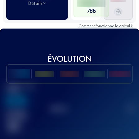
Détails
786
Comment fonctionne le calcul ?
ÉVOLUTION
Meilleur Score
UTMB
636
TOP
10
2
Course(s)
terminée(s)
32