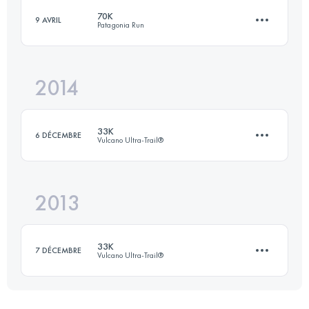
70K
9 AVRIL
Patagonia Run
Connectez-vous pour voir l'UTMB Index
2014
70.7 KM
2870 M+
33K
6 DÉCEMBRE
Vulcano Ultra-Trail®
Connectez-vous pour voir l'UTMB Index
2013
34 KM
1482 M+
33K
7 DÉCEMBRE
Vulcano Ultra-Trail®
Connectez-vous pour voir l'UTMB Index