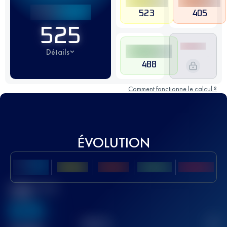
523
405
525
Détails
488
Comment fonctionne le calcul ?
ÉVOLUTION
Meilleur Score
UTMB
636
TOP
10
2