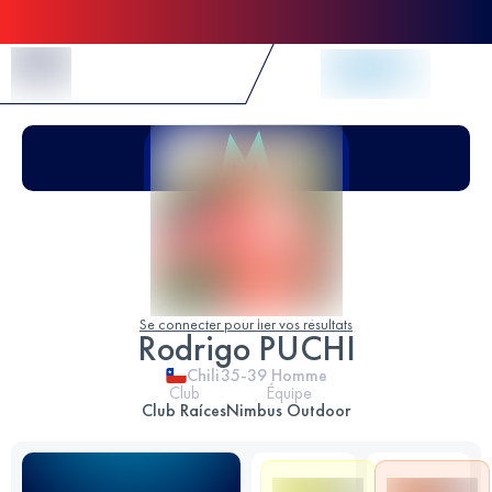
Skip to Content
Se connecter pour lier vos résultats
Rodrigo PUCHI
Chili
35-39
Homme
Club
Équipe
Club Raíces
Nimbus Outdoor