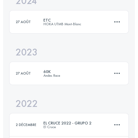
2024
101 KM
6050 M+
ETC
27 AOÛT
HOKA UTMB Mont-Blanc
Connectez-vous pour voir l'UTMB Index
2023
15 KM
1200 M+
60K
27 AOÛT
Andes Race
Connectez-vous pour voir l'UTMB Index
2022
60 KM
3240 M+
EL CRUCE 2022 - GRUPO 2
2 DÉCEMBRE
El Cruce
Connectez-vous pour voir l'UTMB Index