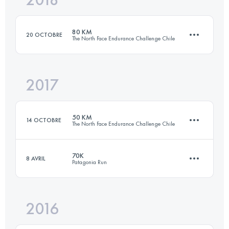
Connectez-vous pour voir l'UTMB Index
80 KM
20 OCTOBRE
The North Face Endurance Challenge Chile
Connectez-vous pour voir l'UTMB Index
2017
82 KM
5220 M+
50 KM
14 OCTOBRE
The North Face Endurance Challenge Chile
Connectez-vous pour voir l'UTMB Index
70K
8 AVRIL
Patagonia Run
50.3 KM
2710 M+
2016
68.3 KM
3230 M+
Connectez-vous pour voir l'UTMB Index