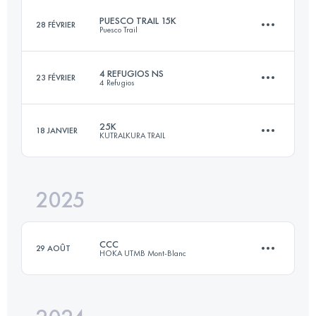
PUESCO TRAIL 15K
28 FÉVRIER
Puesco Trail
33.5 KM
1406 M+
4 REFUGIOS NS
23 FÉVRIER
4 Refugios
15 KM
800 M+
Connectez-vous pour voir l'UTMB Index
25K
18 JANVIER
KUTRALKURA TRAIL
41 KM
3380 M+
Connectez-vous pour voir l'UTMB Index
2025
25 KM
1100 M+
Connectez-vous pour voir l'UTMB Index
CCC
29 AOÛT
HOKA UTMB Mont-Blanc
Connectez-vous pour voir l'UTMB Index