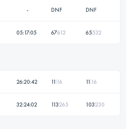
-
DNF
DNF
05:17:05
67
612
65
532
26:20:42
11
16
11
16
32:24:02
113
265
103
230