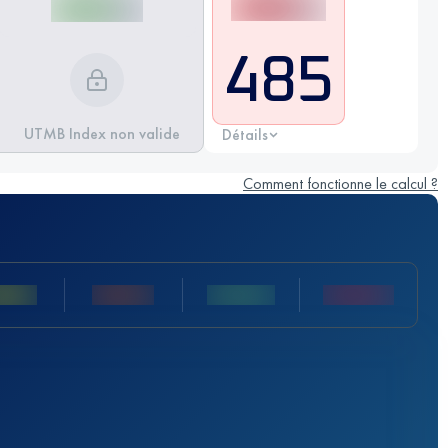
485
UTMB Index non valide
Détails
Comment fonctionne le calcul ?