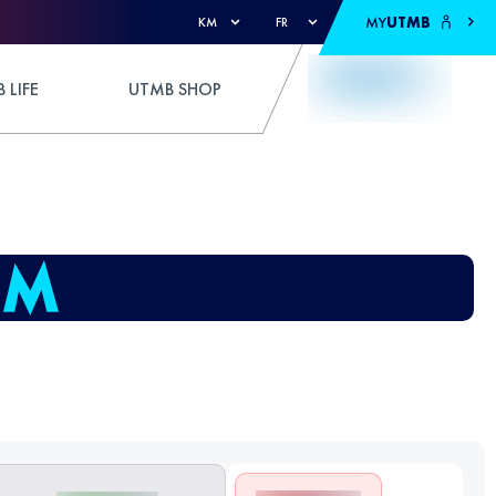
MY
UTMB
KM
FR
 LIFE
UTMB SHOP