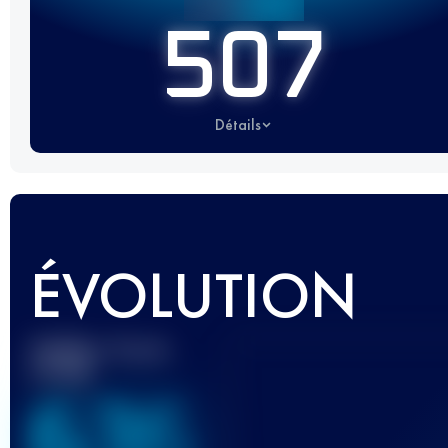
507
Détails
ÉVOLUTION
Meilleur Score
UTMB
636