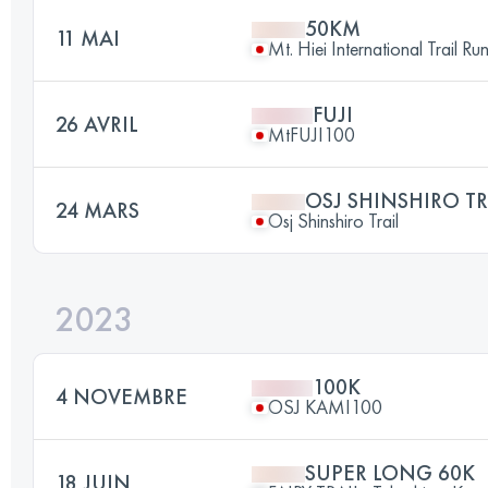
50KM
11 MAI
Mt. Hiei International Trail Ru
FUJI
26 AVRIL
MtFUJI100
OSJ SHINSHIRO TR
24 MARS
Osj Shinshiro Trail
2023
100K
4 NOVEMBRE
OSJ KAMI100
SUPER LONG 60K
18 JUIN