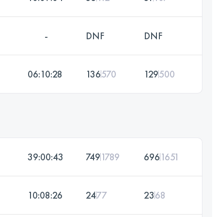
-
DNF
DNF
06:10:28
136
570
129
500
39:00:43
749
1789
696
1651
10:08:26
24
77
23
68