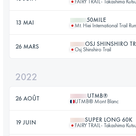
FAIRY TRAIL- Takashima Kutsuk
50MILE
13 MAI
Mt. Hiei International Trail Ru
OSJ SHINSHIRO TR
26 MARS
Osj Shinshiro Trail
2022
UTMB®
26 AOÛT
UTMB® Mont Blanc
SUPER LONG 60K
19 JUIN
FAIRY TRAIL- Takashima Kutsuk