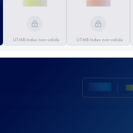
UTMB Index non valide
UTMB Index non valide