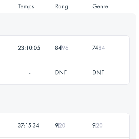
Temps
Rang
Genre
23:10:05
84
96
74
84
-
DNF
DNF
37:15:34
9
20
9
20