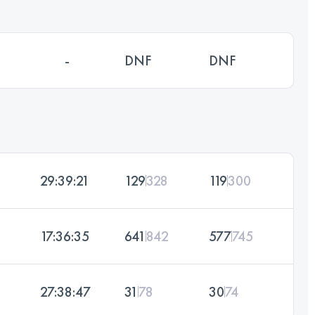
-
DNF
DNF
29:39:21
129
328
119
300
17:36:35
641
842
577
745
27:38:47
31
78
30
74