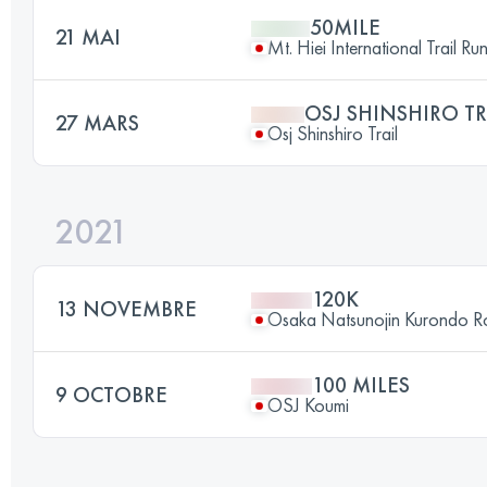
50MILE
21 MAI
Mt. Hiei International Trail Ru
OSJ SHINSHIRO TR
27 MARS
Osj Shinshiro Trail
2021
120K
13 NOVEMBRE
Osaka Natsunojin Kurondo 
100 MILES
9 OCTOBRE
OSJ Koumi