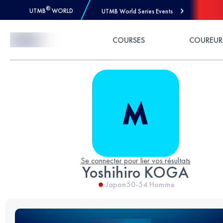
®
UTMB
WORLD
UTMB World Series Events
Skip to Content
COURSES
COUREUR
Se connecter pour lier vos résultats
Yoshihiro KOGA
Japon
50-54
Homme