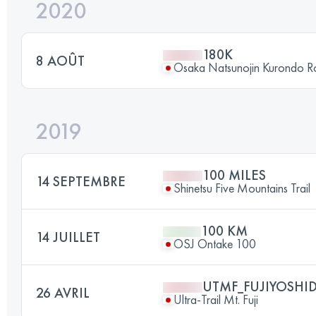
2020
180K
8 AOÛT
Osaka Natsunojin Kurondo 
2019
100 MILES
14 SEPTEMBRE
Shinetsu Five Mountains Trail
100 KM
14 JUILLET
OSJ Ontake 100
UTMF_FUJIYOSHI
26 AVRIL
Ultra-Trail Mt. Fuji