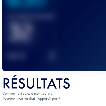
Course(s) terminée(s)
32
2
TOP
10
RÉSULTATS
Comment est calculé mon score ?
Pourquoi mon résultat n'apparaît pas ?