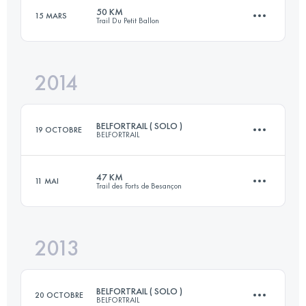
50 KM
15 MARS
Trail Du Petit Ballon
44.3 KM
2245 M+
Connectez-vous pour voir l'UTMB Index
2014
50.8 KM
1880 M+
Connectez-vous pour voir l'UTMB Index
BELFORTRAIL ( SOLO )
19 OCTOBRE
BELFORTRAIL
Connectez-vous pour voir l'UTMB Index
47 KM
11 MAI
Trail des Forts de Besançon
55 KM
2900 M+
2013
47.5 KM
2095 M+
Connectez-vous pour voir l'UTMB Index
BELFORTRAIL ( SOLO )
20 OCTOBRE
BELFORTRAIL