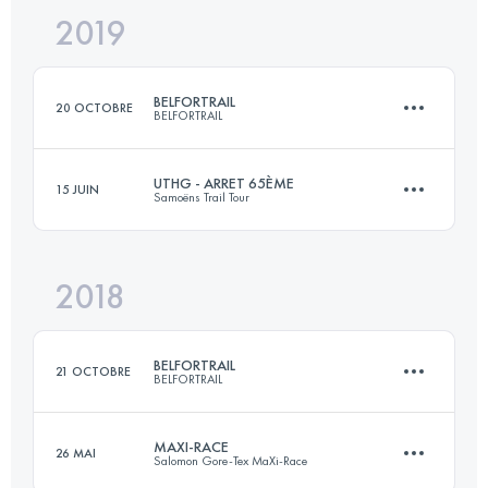
2019
25 KM
1200 M+
BELFORTRAIL
20 OCTOBRE
BELFORTRAIL
Connectez-vous pour voir l'UTMB Index
UTHG - ARRET 65ÈME
15 JUIN
Samoëns Trail Tour
55.3 KM
3049 M+
2018
64.6 KM
4780 M+
Connectez-vous pour voir l'UTMB Index
BELFORTRAIL
21 OCTOBRE
BELFORTRAIL
Connectez-vous pour voir l'UTMB Index
MAXI-RACE
26 MAI
Salomon Gore-Tex MaXi-Race
54.8 KM
3200 M+