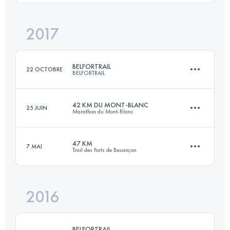
2017
84.9 KM
5280 M+
Connectez-vous pour voir l'UTMB Index
BELFORTRAIL
22 OCTOBRE
BELFORTRAIL
Connectez-vous pour voir l'UTMB Index
42 KM DU MONT-BLANC
25 JUIN
Marathon du Mont-Blanc
57 KM
3150 M+
47 KM
7 MAI
Trail des Forts de Besançon
42.5 KM
2780 M+
Connectez-vous pour voir l'UTMB Index
2016
47.7 KM
2030 M+
Connectez-vous pour voir l'UTMB Index
BELFORTRAIL