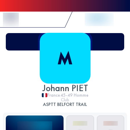
Skip to Content
Johann PIET
France
45-49
Homme
Club
ASPTT BELFORT TRAIL