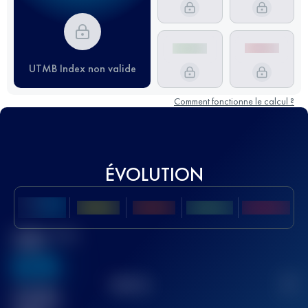
UTMB Index non valide
Comment fonctionne le calcul ?
ÉVOLUTION
Meilleur Score
UTMB
636
TOP
10
2
Course(s)
terminée(s)