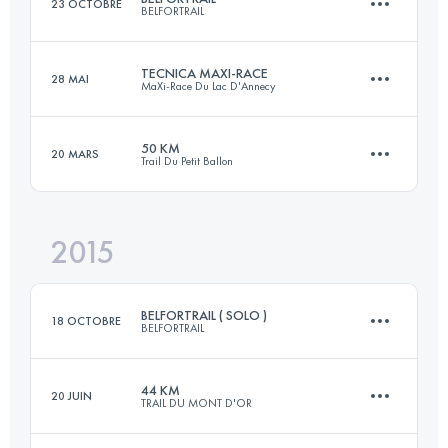
23 OCTOBRE
BELFORTRAIL
Connectez-vous pour voir l'UTMB Index
TECNICA MAXI-RACE
28 MAI
MaXi-Race Du Lac D'Annecy
55 KM
3000 M+
50 KM
20 MARS
Trail Du Petit Ballon
83.7 KM
5190 M+
Connectez-vous pour voir l'UTMB Index
2015
50.8 KM
1880 M+
Connectez-vous pour voir l'UTMB Index
BELFORTRAIL ( SOLO )
18 OCTOBRE
BELFORTRAIL
Connectez-vous pour voir l'UTMB Index
44 KM
20 JUIN
TRAIL DU MONT D'OR
55 KM
2900 M+