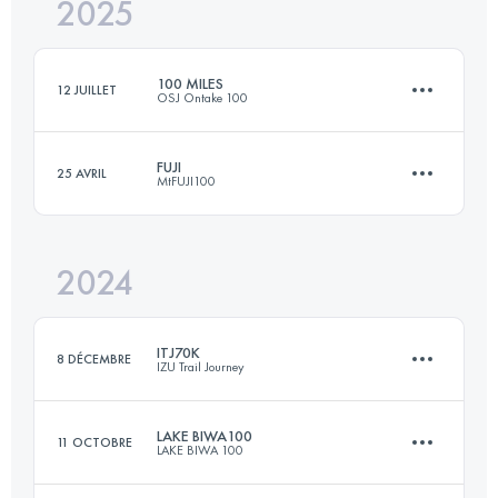
2025
165.3 KM
6461 M+
100 MILES
12 JUILLET
OSJ Ontake 100
Connectez-vous pour voir l'UTMB Index
FUJI
25 AVRIL
MtFUJI100
152.2 KM
5352 M+
2024
168.6 KM
6254 M+
Connectez-vous pour voir l'UTMB Index
ITJ70K
8 DÉCEMBRE
IZU Trail Journey
Connectez-vous pour voir l'UTMB Index
LAKE BIWA100
11 OCTOBRE
LAKE BIWA 100
69.1 KM
3242 M+