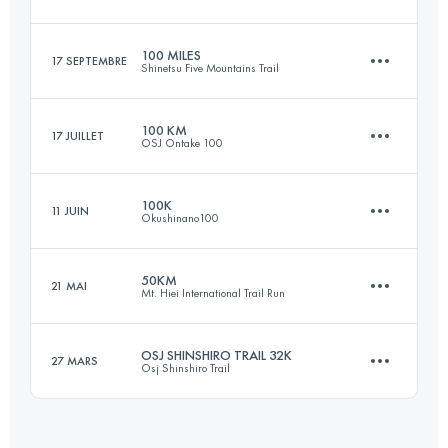
Connectez-vous pour voir l'UTMB Index
100 MILES
17 SEPTEMBRE
Shinetsu Five Mountains Trail
69.1 KM
3242 M+
100 KM
17 JUILLET
OSJ Ontake 100
162.6 KM
7730 M+
Connectez-vous pour voir l'UTMB Index
100K
11 JUIN
Okushinano100
106.5 KM
2430 M+
Connectez-vous pour voir l'UTMB Index
50KM
21 MAI
Mt. Hiei International Trail Run
100.8 KM
4680 M+
Connectez-vous pour voir l'UTMB Index
OSJ SHINSHIRO TRAIL 32K
27 MARS
Osj Shinshiro Trail
48.6 KM
3010 M+
Connectez-vous pour voir l'UTMB Index