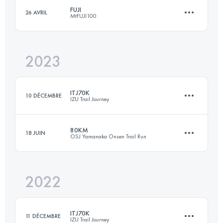
FUJI
26 AVRIL
MtFUJI100
169 KM
10500 M+
Connectez-vous pour voir l'UTMB Index
2023
166.6 KM
7039 M+
Connectez-vous pour voir l'UTMB Index
ITJ70K
10 DÉCEMBRE
IZU Trail Journey
Connectez-vous pour voir l'UTMB Index
80KM
18 JUIN
OSJ Yamanaka Onsen Trail Run
69.1 KM
3242 M+
2022
81.8 KM
4960 M+
Connectez-vous pour voir l'UTMB Index
ITJ70K
11 DÉCEMBRE
IZU Trail Journey