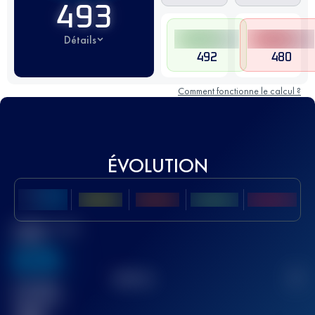
493
Détails
492
480
Comment fonctionne le calcul ?
ÉVOLUTION
Meilleur Score
UTMB
636
TOP
10
2
Course(s)
terminée(s)