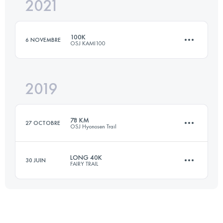
2021
31.5 KM
2540 M+
Connectez-vous pour voir l'UTMB Index
100K
6 NOVEMBRE
OSJ KAMI100
Connectez-vous pour voir l'UTMB Index
2019
110.3 KM
6190 M+
78 KM
27 OCTOBRE
OSJ Hyonosen Trail
Connectez-vous pour voir l'UTMB Index
LONG 40K
30 JUIN
FAIRY TRAIL
80.7 KM
3410 M+
36.2 KM
2640 M+