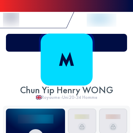
Skip to Content
Chun Yip Henry WONG
Royaume-Uni
20-34
Homme