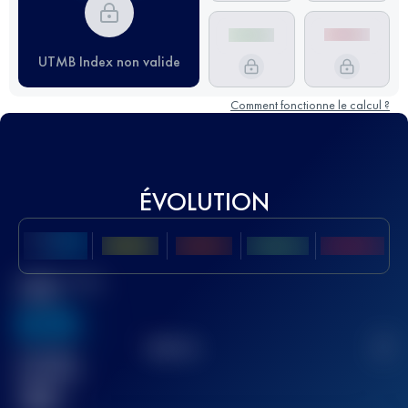
UTMB Index non valide
Comment fonctionne le calcul ?
ÉVOLUTION
Meilleur Score
UTMB
636
TOP
10
2
Course(s)
terminée(s)
32