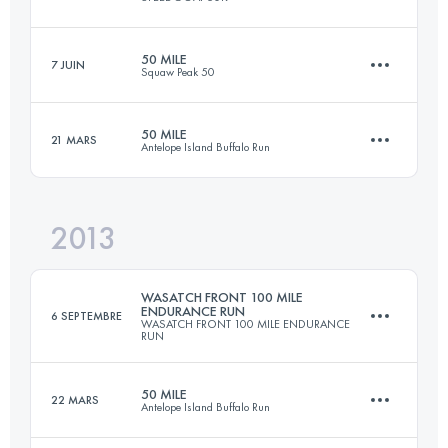
Connectez-vous pour voir l'UTMB Index
50 MILE
7 JUIN
Squaw Peak 50
50.5 KM
3700 M+
50 MILE
21 MARS
Antelope Island Buffalo Run
81 KM
3000 M+
Connectez-vous pour voir l'UTMB Index
2013
80.5 KM
1800 M+
Connectez-vous pour voir l'UTMB Index
WASATCH FRONT 100 MILE
ENDURANCE RUN
6 SEPTEMBRE
WASATCH FRONT 100 MILE ENDURANCE
RUN
Connectez-vous pour voir l'UTMB Index
50 MILE
22 MARS
Antelope Island Buffalo Run
161 KM
8215 M+