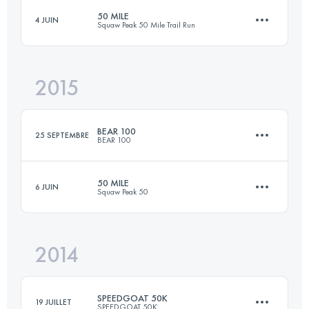
50 MILE
4 JUIN
Squaw Peak 50 Mile Trail Run
161 KM
8215 M+
2015
83.1 KM
3380 M+
Connectez-vous pour voir l'UTMB Index
BEAR 100
25 SEPTEMBRE
BEAR 100
Connectez-vous pour voir l'UTMB Index
50 MILE
6 JUIN
Squaw Peak 50
156.8 KM
6550 M+
2014
80.5 KM
2150 M+
Connectez-vous pour voir l'UTMB Index
SPEEDGOAT 50K
19 JUILLET
SPEEDGOAT 50K