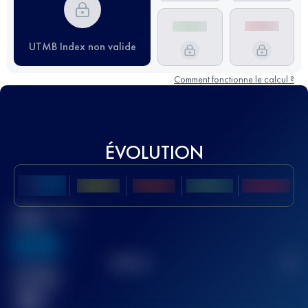
UTMB Index non valide
Comment fonctionne le calcul ?
ÉVOLUTION
Meilleur Score
UTMB
636
TOP
10
2
Course(s)
terminée(s)
32