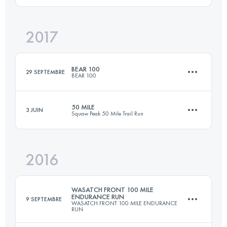
2017
82.8 KM
3360 M+
Connectez-vous pour voir l'UTMB Index
BEAR 100
29 SEPTEMBRE
BEAR 100
Connectez-vous pour voir l'UTMB Index
50 MILE
3 JUIN
Squaw Peak 50 Mile Trail Run
163.4 KM
6380 M+
2016
83.1 KM
3360 M+
Connectez-vous pour voir l'UTMB Index
WASATCH FRONT 100 MILE
ENDURANCE RUN
9 SEPTEMBRE
WASATCH FRONT 100 MILE ENDURANCE
RUN
Connectez-vous pour voir l'UTMB Index