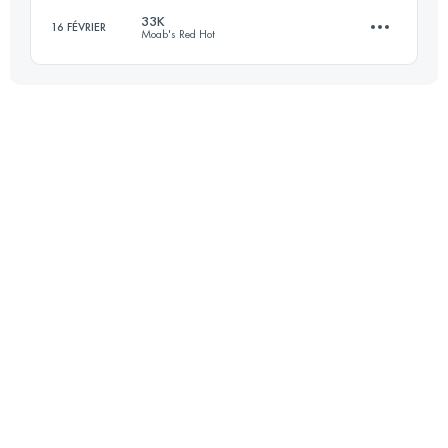
33K
16 FÉVRIER
Moab's Red Hot
80.5 KM
1800 M+
Connectez-vous pour voir l'UTMB Index
33 KM
850 M+
Connectez-vous pour voir l'UTMB Index
Connectez-vous pour voir l'UTMB Index