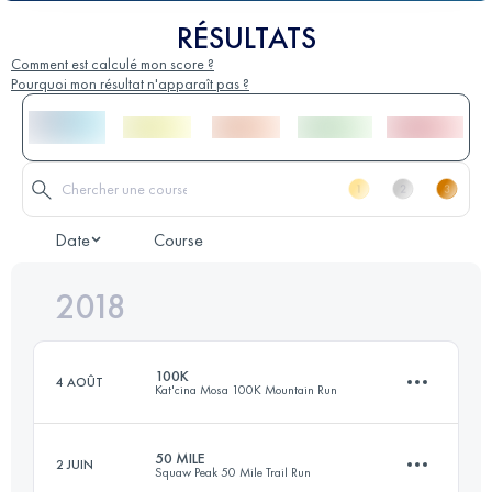
RÉSULTATS
Comment est calculé mon score ?
Pourquoi mon résultat n'apparaît pas ?
Date
Course
2018
100K
4 AOÛT
Kat'cina Mosa 100K Mountain Run
50 MILE
2 JUIN
Squaw Peak 50 Mile Trail Run
99.6 KM
3820 M+