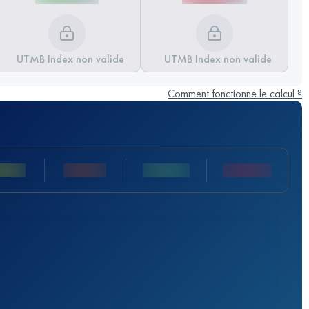
UTMB Index non valide
UTMB Index non valide
Comment fonctionne le calcul ?