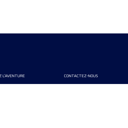
Z L'AVENTURE
CONTACTEZ-NOUS
teurs de course
FAQ
s
Contact
MyUTMB+