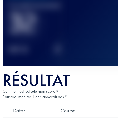
Course(s) terminée(s)
32
2
TOP
10
RÉSULTAT
Comment est calculé mon score ?
Pourquoi mon résultat n'apparaît pas ?
Date
Course