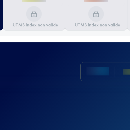
UTMB Index non valide
UTMB Index non valide