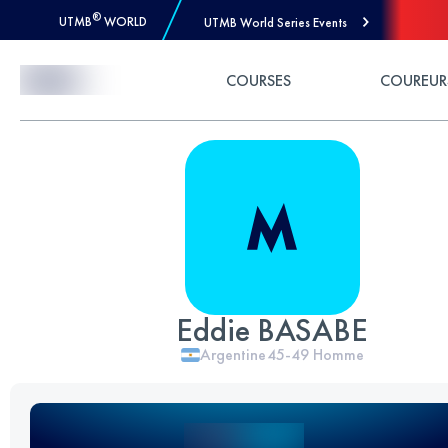
®
UTMB
WORLD
UTMB World Series Events
Skip to Content
COURSES
COUREUR
Eddie BASABE
Argentine
45-49
Homme