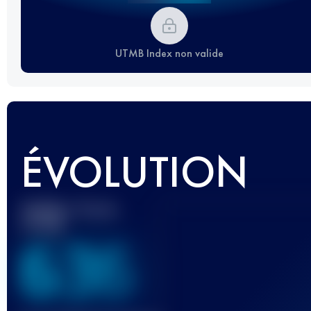
UTMB Index non valide
ÉVOLUTION
Meilleur Score
UTMB
636