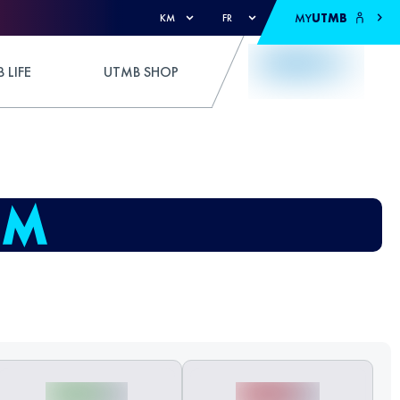
MY
UTMB
KM
FR
 LIFE
UTMB SHOP