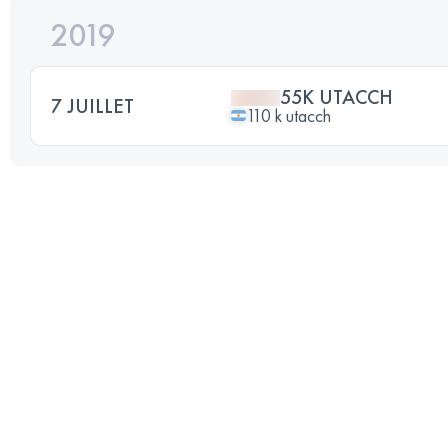
2019
55K UTACCH
7 JUILLET
110 k utacch