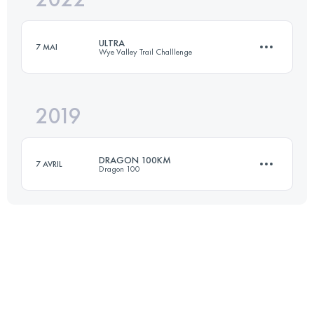
ULTRA
7 MAI
Wye Valley Trail Challlenge
Connectez-vous pour voir l'UTMB Index
2019
60.6 KM
1390 M+
DRAGON 100KM
7 AVRIL
Dragon 100
Connectez-vous pour voir l'UTMB Index
100.3 KM
1120 M+
Connectez-vous pour voir l'UTMB Index