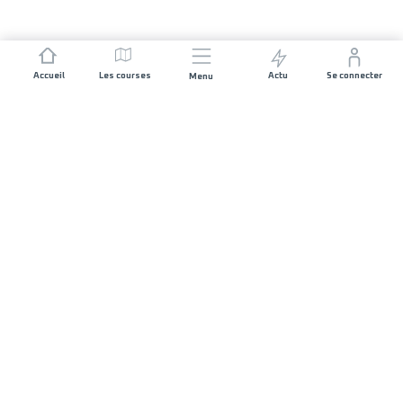
Accueil
Les courses
Actu
Se connecter
Menu
REJOIGNEZ L'AVENTURE
Organisateurs de course