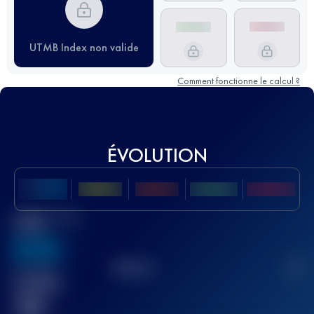
UTMB Index non valide
Comment fonctionne le calcul ?
ÉVOLUTION
Meilleur Score
UTMB
636
TOP
10
2
Course(s)
terminée(s)
32