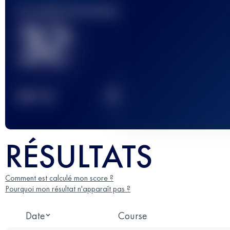
Course(s) terminée(s)
32
2
TOP
10
RÉSULTATS
Comment est calculé mon score ?
Pourquoi mon résultat n'apparaît pas ?
Date
Course