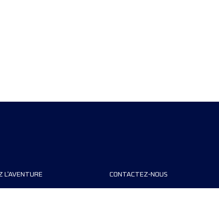
Z L'AVENTURE
CONTACTEZ-NOUS
teurs de course
FAQ
s
Contact