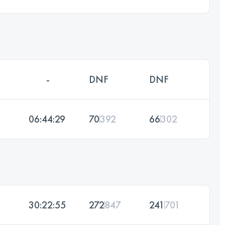
-
DNF
DNF
06:44:29
70
392
66
302
30:22:55
272
847
241
701