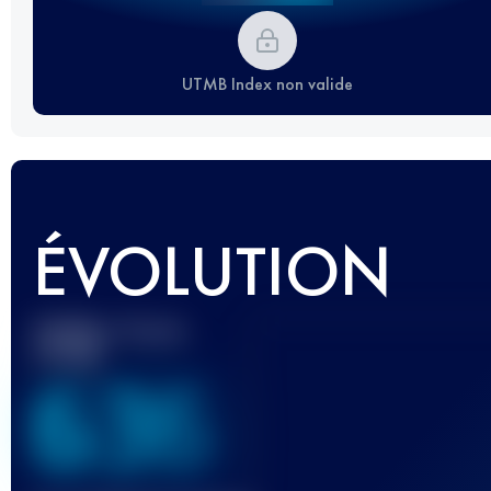
UTMB Index non valide
ÉVOLUTION
Meilleur Score
UTMB
636