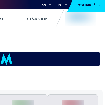
MY
UTMB
KM
FR
 LIFE
UTMB SHOP