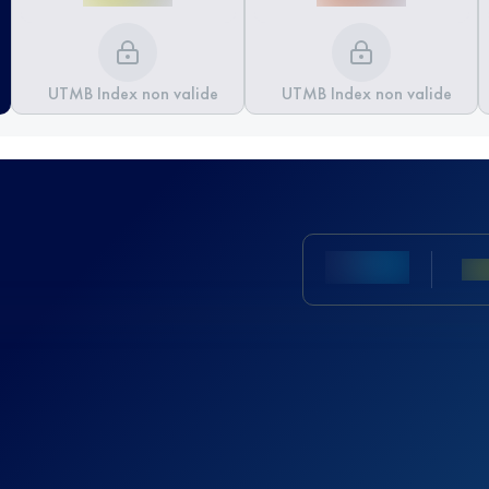
UTMB Index non valide
UTMB Index non valide