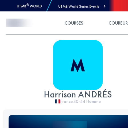
®
UTMB
WORLD
UTMB World Series Events
Skip to Content
COURSES
COUREUR
Harrison ANDRÉS
France
40-44
Homme