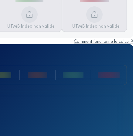
UTMB Index non valide
UTMB Index non valide
Comment fonctionne le calcul ?