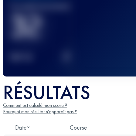
Course(s) terminée(s)
32
2
TOP
10
RÉSULTATS
Comment est calculé mon score ?
Pourquoi mon résultat n'apparaît pas ?
Date
Course