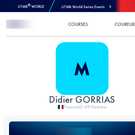
®
UTMB
WORLD
UTMB World Series Events
Skip to Content
COURSES
COUREUR
Didier GORRIAS
France
65-69
Homme