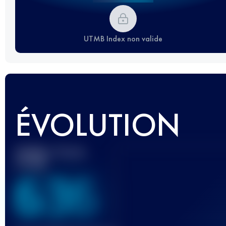
UTMB Index non valide
ÉVOLUTION
Meilleur Score
UTMB
636