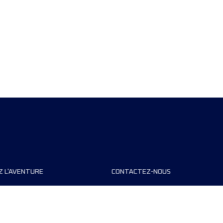
Z L'AVENTURE
CONTACTEZ-NOUS
teurs de course
FAQ
s
Contact