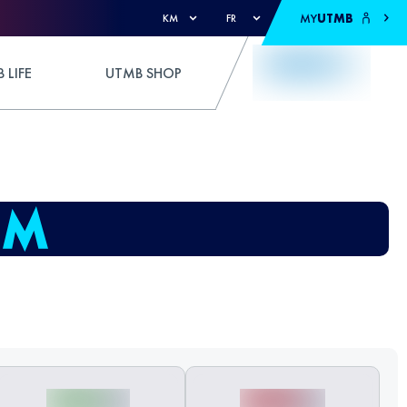
MY
UTMB
KM
FR
 LIFE
UTMB SHOP