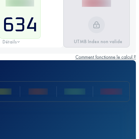
634
UTMB Index non valide
Détails
Comment fonctionne le calcul ?