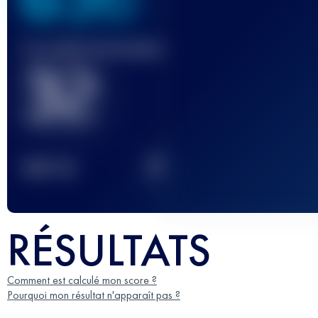
Course(s) terminée(s)
32
2
TOP
10
RÉSULTATS
Comment est calculé mon score ?
Pourquoi mon résultat n'apparaît pas ?