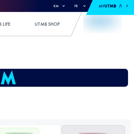
MY
UTMB
KM
FR
 LIFE
UTMB SHOP