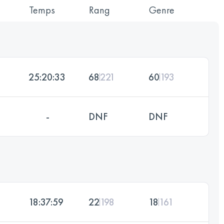
Temps
Rang
Genre
25:20:33
68
221
60
193
-
DNF
DNF
18:37:59
22
198
18
161