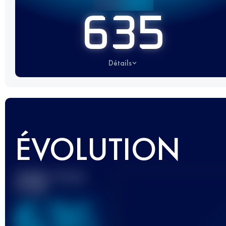
635
Détails
ÉVOLUTION
Meilleur Score
UTMB
636