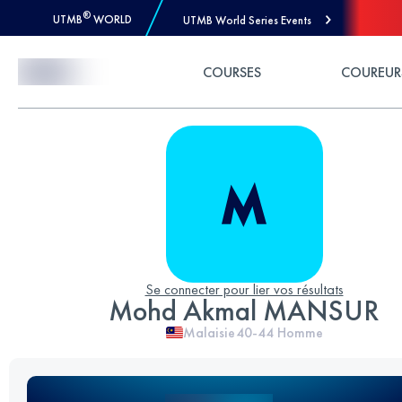
®
UTMB
WORLD
UTMB World Series Events
Skip to Content
COURSES
COUREUR
Se connecter pour lier vos résultats
Mohd Akmal MANSUR
Malaisie
40-44
Homme