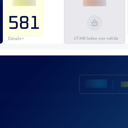
581
UTMB Index non valide
Détails