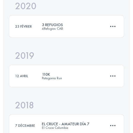
2020
163.7 KM
8140 M+
3 REFUGIOS
23 FÉVRIER
4Refugios CAB
Connectez-vous pour voir l'UTMB Index
2019
41 KM
2520 M+
110K
12 AVRIL
Patagonia Run
Connectez-vous pour voir l'UTMB Index
2018
110.4 KM
4550 M+
EL CRUCE - AMATEUR DÍA 7
7 DÉCEMBRE
El Cruce Columbia