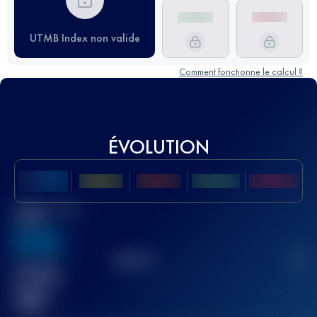
UTMB Index non valide
Comment fonctionne le calcul ?
ÉVOLUTION
Meilleur Score
UTMB
636
TOP
10
2
Course(s)
terminée(s)
32