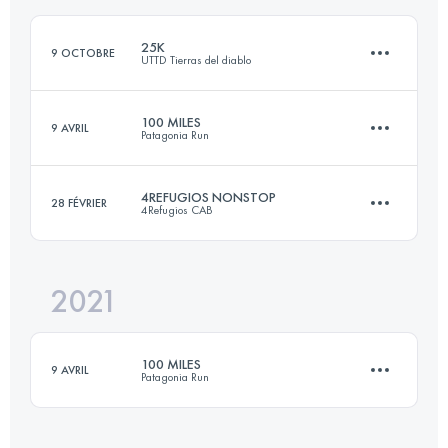
25K
9 OCTOBRE
UTTD Tierras del diablo
Connectez-vous pour voir l'UTMB Index
100 MILES
9 AVRIL
Patagonia Run
25 KM
808 M+
4REFUGIOS NONSTOP
28 FÉVRIER
4Refugios CAB
163.7 KM
8140 M+
Connectez-vous pour voir l'UTMB Index
2021
40 KM
1900 M+
Connectez-vous pour voir l'UTMB Index
100 MILES
9 AVRIL
Patagonia Run
Connectez-vous pour voir l'UTMB Index