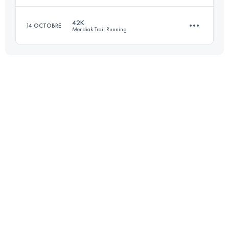
Connectez-vous pour voir l'UTMB Index
42K
14 OCTOBRE
Mendiak Trail Running
3 Étapes
89.2 KM
2520 M+
43.2 KM
1330 M+
Connectez-vous pour voir l'UTMB Index
Connectez-vous pour voir l'UTMB Index