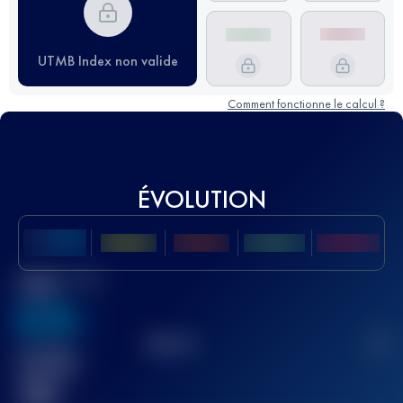
UTMB Index non valide
Comment fonctionne le calcul ?
ÉVOLUTION
Meilleur Score
UTMB
636
TOP
10
2
Course(s)
terminée(s)
32