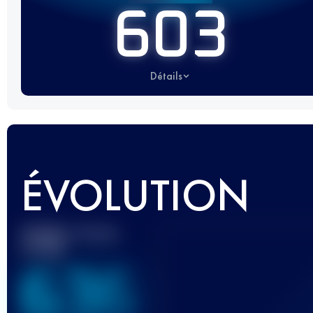
603
Détails
ÉVOLUTION
Meilleur Score
UTMB
636