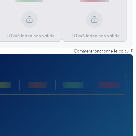
UTMB Index non valide
UTMB Index non valide
Comment fonctionne le calcul ?