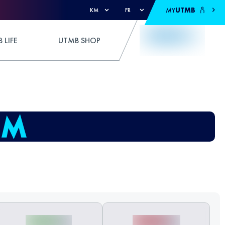
MY
UTMB
KM
FR
 LIFE
UTMB SHOP