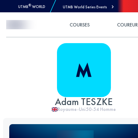
®
UTMB
WORLD
UTMB World Series Events
Skip to Content
COURSES
COUREUR
Adam TESZKE
Royaume-Uni
50-54
Homme