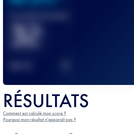
Course(s) terminée(s)
32
2
TOP
10
RÉSULTATS
Comment est calculé mon score ?
Pourquoi mon résultat n'apparaît pas ?