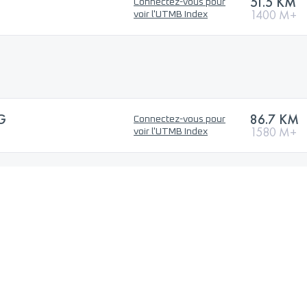
51.5 KM
Connectez-vous pour
1400 M+
voir l'UTMB Index
G
86.7 KM
Connectez-vous pour
1580 M+
voir l'UTMB Index