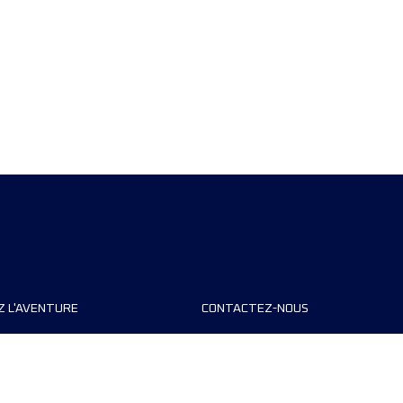
Z L'AVENTURE
CONTACTEZ-NOUS
teurs de course
FAQ
s
Contact