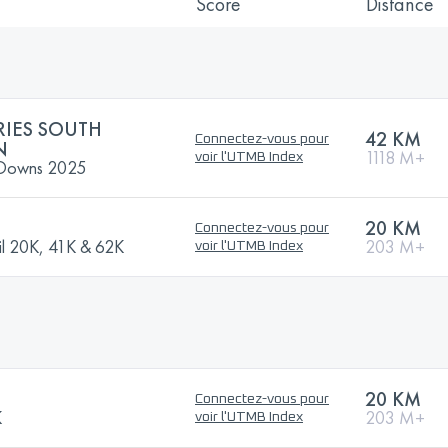
Score
Distance
RIES SOUTH
42 KM
Connectez-vous pour
N
1118 M+
voir l'UTMB Index
h Downs 2025
20 KM
Connectez-vous pour
ail 20K, 41K & 62K
203 M+
voir l'UTMB Index
20 KM
Connectez-vous pour
K
203 M+
voir l'UTMB Index