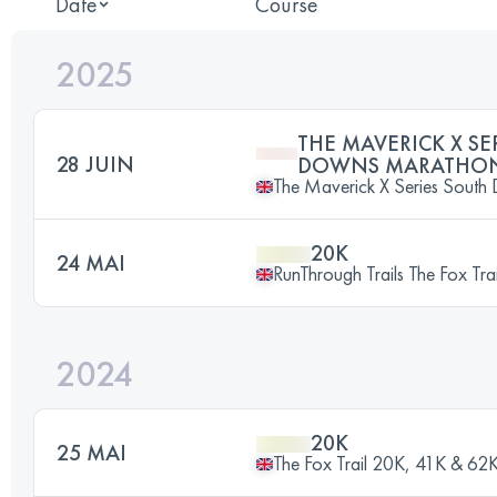
Date
Course
2025
THE MAVERICK X SE
28 JUIN
DOWNS MARATHO
The Maverick X Series Sout
20K
24 MAI
RunThrough Trails The Fox Tr
2024
20K
25 MAI
The Fox Trail 20K, 41K & 62