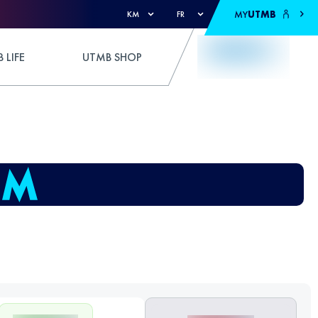
MY
UTMB
KM
FR
 LIFE
UTMB SHOP