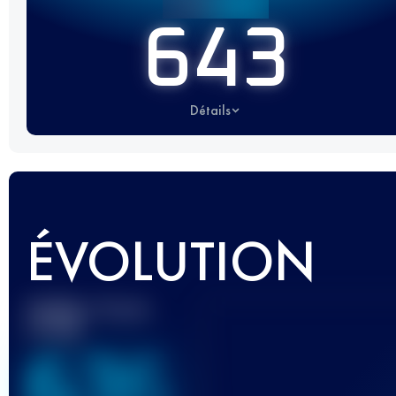
643
Détails
ÉVOLUTION
Meilleur Score
UTMB
636