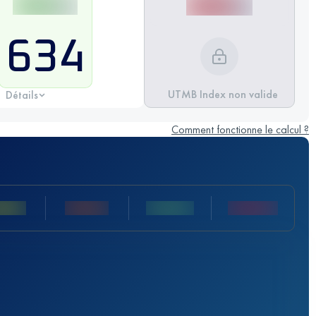
634
UTMB Index non valide
Détails
Comment fonctionne le calcul ?