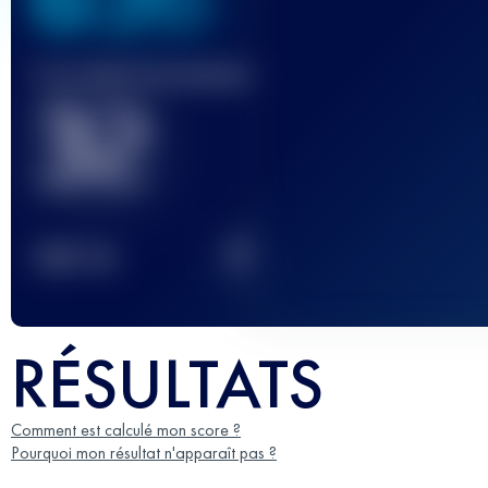
Course(s) terminée(s)
32
2
TOP
10
RÉSULTATS
Comment est calculé mon score ?
Pourquoi mon résultat n'apparaît pas ?