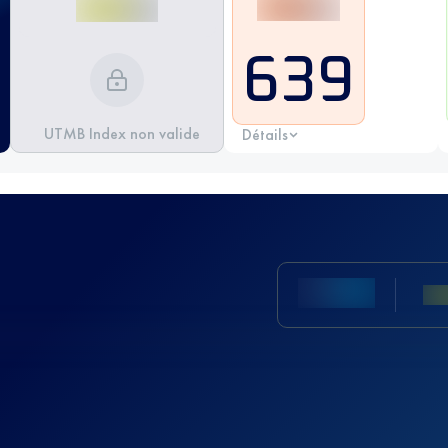
639
UTMB Index non valide
Détails