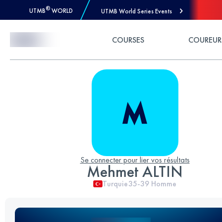
®
UTMB
WORLD
UTMB World Series Events
Skip to Content
COURSES
COUREUR
Se connecter pour lier vos résultats
Mehmet ALTIN
Turquie
35-39
Homme