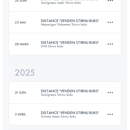
20 JUIN
Saulgriezu nakts Stirnu buks
21 KM
500 M+
DISTANCE 'VENDEN STIRNU BUKS'
23 MAI
Mezonigas Vidzemes Stirnu buks
24 KM
300 M+
Connectez-vous pour voir l'UTMB Index
DISTANCE 'VENDEN STIRNU BUKS'
28 MARS
LVM Stirnu buks
24 KM
717 M+
Connectez-vous pour voir l'UTMB Index
2025
22 KM
454 M+
Connectez-vous pour voir l'UTMB Index
DISTANCE 'VENDEN STIRNU BUKS'
21 JUIN
Saulgriezu Stirnu buks
Connectez-vous pour voir l'UTMB Index
DISTANCE 'VENDEN STIRNU BUKS'
5 AVRIL
Dzimta meza Stirnu buks
23 KM
730 M+