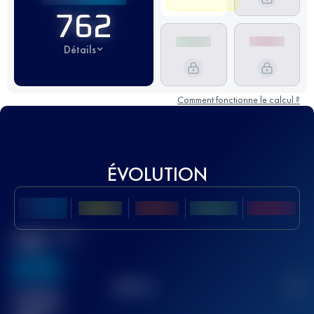
762
Détails
Comment fonctionne le calcul ?
ÉVOLUTION
Meilleur Score
UTMB
636
TOP
10
2
Course(s)
terminée(s)