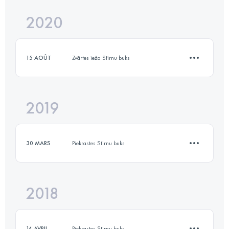
2020
22 KM
830 M+
Connectez-vous pour voir l'UTMB Index
15 AOÛT
Zvārtes ieža Stirnu buks
Connectez-vous pour voir l'UTMB Index
2019
15.3 KM
300 M+
30 MARS
Piekrastes Stirnu buks
Connectez-vous pour voir l'UTMB Index
2018
12.2 KM
150 M+
14 AVRIL
Piekrastes Stirnu buks