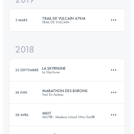
TRAIL DE VULCAIN 47KM
3 MARS
TRAIL DE VULCAIN
Connectez-vous pour voir l'UTMB Index
2018
46.8 KM
1880 M+
LA SKYRHUNE
22 SEPTEMBRE
La Skyrhune
Connectez-vous pour voir l'UTMB Index
MARATHON DES BURONS
24 JUIN
Trail En Aubrac
20.7 KM
1685 M+
MIUT
28 AVRIL
MIUT® - Madeira Island Ultra-Trail®
43.7 KM
1260 M+
Connectez-vous pour voir l'UTMB Index