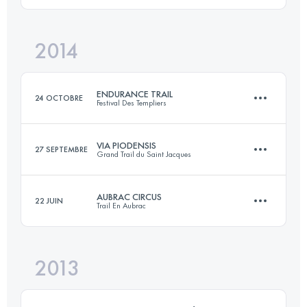
Connectez-vous pour voir l'UTMB Index
2014
59.3 KM
3390 M+
ENDURANCE TRAIL
24 OCTOBRE
Festival Des Templiers
Connectez-vous pour voir l'UTMB Index
VIA PIODENSIS
27 SEPTEMBRE
Grand Trail du Saint Jacques
100.2 KM
4820 M+
AUBRAC CIRCUS
22 JUIN
Trail En Aubrac
29.2 KM
580 M+
Connectez-vous pour voir l'UTMB Index
2013
53.8 KM
1871 M+
Connectez-vous pour voir l'UTMB Index