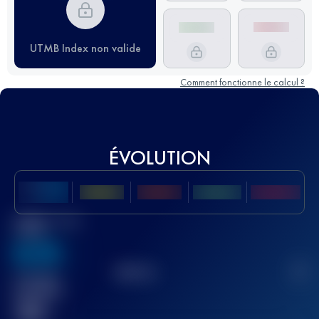
UTMB Index non valide
Comment fonctionne le calcul ?
ÉVOLUTION
Meilleur Score
UTMB
636
TOP
10
2
Course(s)
terminée(s)
32