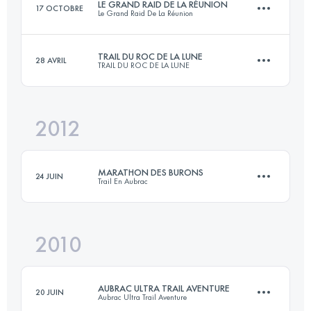
LE GRAND RAID DE LA RÉUNION
17 OCTOBRE
Le Grand Raid De La Réunion
Connectez-vous pour voir l'UTMB Index
TRAIL DU ROC DE LA LUNE
28 AVRIL
TRAIL DU ROC DE LA LUNE
164.6 KM
10100 M+
2012
60.8 KM
3690 M+
Connectez-vous pour voir l'UTMB Index
MARATHON DES BURONS
24 JUIN
Trail En Aubrac
Connectez-vous pour voir l'UTMB Index
2010
44.9 KM
1745 M+
AUBRAC ULTRA TRAIL AVENTURE
20 JUIN
Aubrac Ultra Trail Aventure