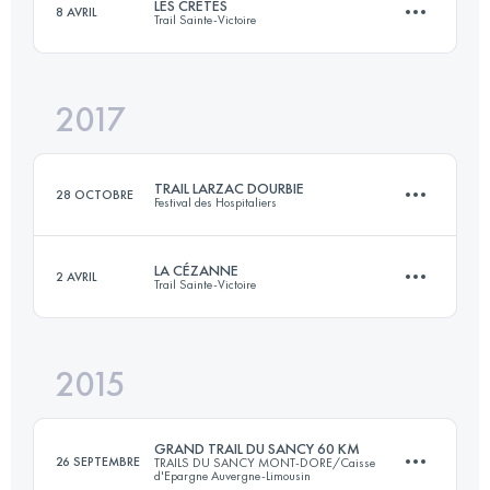
LES CRÊTES
8 AVRIL
Trail Sainte-Victoire
114.4 KM
7280 M+
Connectez-vous pour voir l'UTMB Index
2017
58.1 KM
2980 M+
Connectez-vous pour voir l'UTMB Index
TRAIL LARZAC DOURBIE
28 OCTOBRE
Festival des Hospitaliers
Connectez-vous pour voir l'UTMB Index
LA CÉZANNE
2 AVRIL
Trail Sainte-Victoire
29 KM
1370 M+
2015
36 KM
1300 M+
Connectez-vous pour voir l'UTMB Index
GRAND TRAIL DU SANCY 60 KM
26 SEPTEMBRE
TRAILS DU SANCY MONT-DORE/Caisse
d'Epargne Auvergne-Limousin