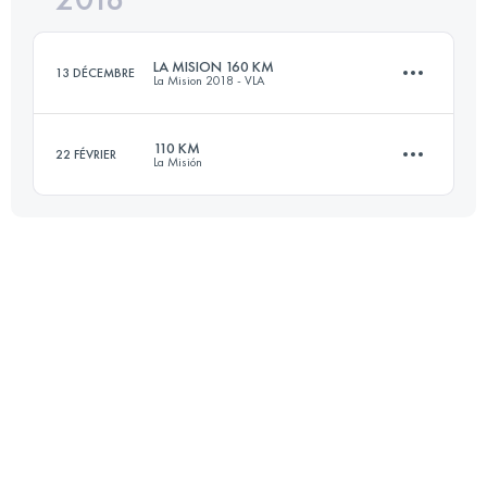
LA MISION 160 KM
13 DÉCEMBRE
La Mision 2018 - VLA
Connectez-vous pour voir l'UTMB Index
110 KM
22 FÉVRIER
La Misión
163.3 KM
7240 M+
110.2 KM
4320 M+
Connectez-vous pour voir l'UTMB Index
Connectez-vous pour voir l'UTMB Index