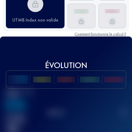
UTMB Index non valide
Comment fonctionne le calcul ?
ÉVOLUTION
Meilleur Score
UTMB
636
TOP
10
2
Course(s)
terminée(s)
32