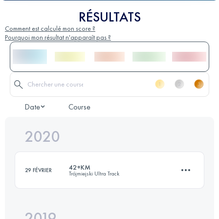
RÉSULTATS
Comment est calculé mon score ?
Pourquoi mon résultat n'apparaît pas ?
Date
Course
2020
42+KM
29 FÉVRIER
Trójmiejski Ultra Track
2019
45.2 KM
1410 M+