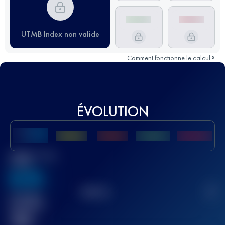
UTMB Index non valide
Comment fonctionne le calcul ?
ÉVOLUTION
Meilleur Score
UTMB
636
TOP
10
2
Course(s)
terminée(s)
32