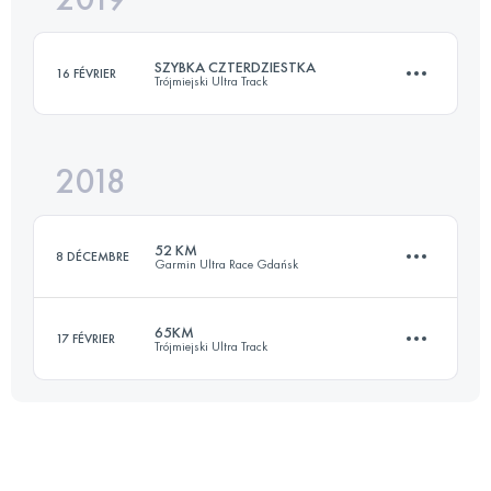
SZYBKA CZTERDZIESTKA
16 FÉVRIER
Trójmiejski Ultra Track
Connectez-vous pour voir l'UTMB Index
2018
40.6 KM
1230 M+
52 KM
8 DÉCEMBRE
Garmin Ultra Race Gdańsk
Connectez-vous pour voir l'UTMB Index
65KM
17 FÉVRIER
Trójmiejski Ultra Track
52.6 KM
1650 M+
68.6 KM
2000 M+
Connectez-vous pour voir l'UTMB Index