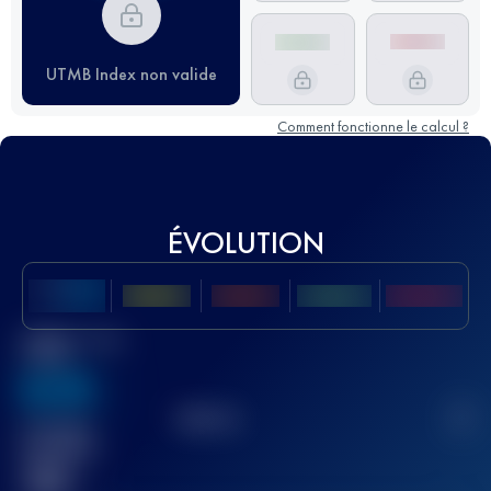
UTMB Index non valide
Comment fonctionne le calcul ?
ÉVOLUTION
Meilleur Score
UTMB
636
TOP
10
2
Course(s)
terminée(s)
32