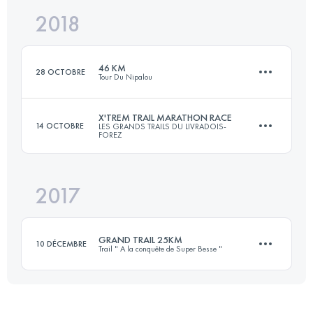
2018
52 KM
2120 M+
Connectez-vous pour voir l'UTMB Index
46 KM
28 OCTOBRE
Tour Du Nipalou
Connectez-vous pour voir l'UTMB Index
X'TREM TRAIL MARATHON RACE
14 OCTOBRE
LES GRANDS TRAILS DU LIVRADOIS-
FOREZ
46.1 KM
1900 M+
2017
48.7 KM
1910 M+
Connectez-vous pour voir l'UTMB Index
GRAND TRAIL 25KM
10 DÉCEMBRE
Trail " A la conquête de Super Besse "
Connectez-vous pour voir l'UTMB Index
25.2 KM
1100 M+