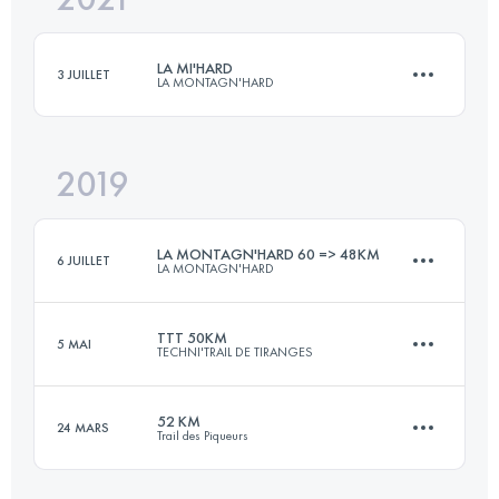
LA MI'HARD
3 JUILLET
LA MONTAGN'HARD
Connectez-vous pour voir l'UTMB Index
2019
51.9 KM
3830 M+
LA MONTAGN'HARD 60 => 48KM
6 JUILLET
LA MONTAGN'HARD
Connectez-vous pour voir l'UTMB Index
TTT 50KM
5 MAI
TECHNI'TRAIL DE TIRANGES
48.3 KM
3510 M+
52 KM
24 MARS
Trail des Piqueurs
52.8 KM
3030 M+
Connectez-vous pour voir l'UTMB Index