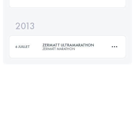
77.5 KM
2650 M+
Connectez-vous pour voir l'UTMB Index
2013
45.6 KM
2450 M+
Connectez-vous pour voir l'UTMB Index
ZERMATT ULTRAMARATHON
6 JUILLET
ZERMATT MARATHON
Connectez-vous pour voir l'UTMB Index
45.6 KM
2450 M+
Connectez-vous pour voir l'UTMB Index