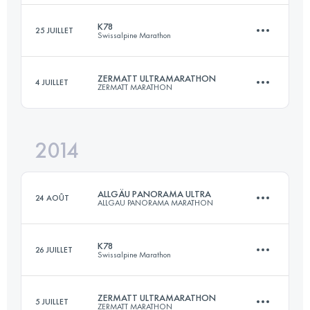
Connectez-vous pour voir l'UTMB Index
K78
25 JUILLET
Swissalpine Marathon
52 KM
2281 M+
ZERMATT ULTRAMARATHON
4 JUILLET
ZERMATT MARATHON
77 KM
2920 M+
Connectez-vous pour voir l'UTMB Index
2014
45.6 KM
2450 M+
Connectez-vous pour voir l'UTMB Index
ALLGÄU PANORAMA ULTRA
24 AOÛT
ALLGAU PANORAMA MARATHON
Connectez-vous pour voir l'UTMB Index
K78
26 JUILLET
Swissalpine Marathon
69 KM
3000 M+
ZERMATT ULTRAMARATHON
5 JUILLET
ZERMATT MARATHON