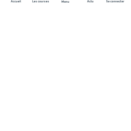
Accueil
Les courses
Actu
Se connecter
Menu
REJOIGNEZ L'AVENTURE
Organisateurs de course
Carrières