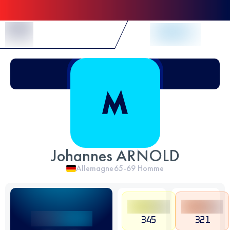
Skip to Content
Johannes ARNOLD
Allemagne
65-69
Homme
345
321