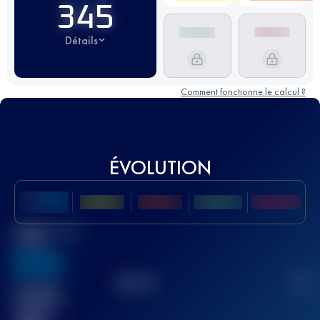
345
Détails
Comment fonctionne le calcul ?
ÉVOLUTION
Meilleur Score
UTMB
636
TOP
10
2
Course(s)
terminée(s)