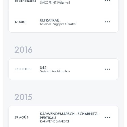
16 SEPTEMBRE
SAXOPRINT Pfalz trail
Connectez-vous pour voir l'UTMB Index
ULTRATRAIL
17 JUIN
Salomon Zugspitz Ultratrail
32.7 KM
880 M+
2016
101 KM
5412 M+
Connectez-vous pour voir l'UTMB Index
S42
30 JUILLET
Swissalpine Marathon
Connectez-vous pour voir l'UTMB Index
2015
44.6 KM
1820 M+
KARWENDEMARSCH - SCHARNITZ-
29 AOÛT
PERTISAU
KARWENDEMARSCH