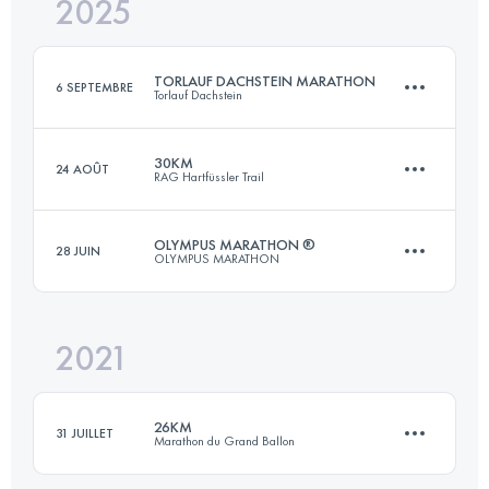
2025
42.9 KM
1711 M+
TORLAUF DACHSTEIN MARATHON
6 SEPTEMBRE
Torlauf Dachstein
Connectez-vous pour voir l'UTMB Index
30KM
24 AOÛT
RAG Hartfüssler Trail
41.4 KM
2336 M+
OLYMPUS MARATHON ®
28 JUIN
OLYMPUS MARATHON
31.4 KM
920 M+
Connectez-vous pour voir l'UTMB Index
2021
43.7 KM
3235 M+
Connectez-vous pour voir l'UTMB Index
26KM
31 JUILLET
Marathon du Grand Ballon
Connectez-vous pour voir l'UTMB Index