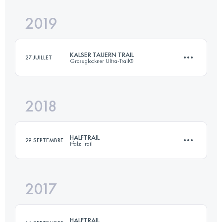
2019
26 KM
1350 M+
KALSER TAUERN TRAIL
27 JUILLET
Grossglockner Ultra-Trail®
Connectez-vous pour voir l'UTMB Index
2018
48.2 KM
2180 M+
HALFTRAIL
29 SEPTEMBRE
Pfalz Trail
Connectez-vous pour voir l'UTMB Index
2017
32.8 KM
850 M+
HALFTRAIL