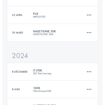
49.9 KM
2023 M+
FUJI
25 AVRIL
MtFUJI100
30 KM
1420 M+
Connectez-vous pour voir l'UTMB Index
HASETSUNE 30K
30 MARS
HASETSUNE 30K
168.6 KM
6254 M+
Connectez-vous pour voir l'UTMB Index
2024
30 KM
2000 M+
Connectez-vous pour voir l'UTMB Index
ITJ70K
8 DÉCEMBRE
IZU Trail Journey
Connectez-vous pour voir l'UTMB Index
100K
8 JUIN
Okushinano100
69.1 KM
3242 M+