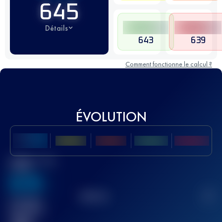
645
Détails
643
639
Comment fonctionne le calcul ?
ÉVOLUTION
Meilleur Score
UTMB
636
TOP
10
2
Course(s)
terminée(s)