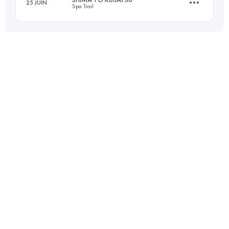
25 JUIN
Spa Trail
Connectez-vous pour voir l'UTMB Index
72.2 KM
3360 M+
Connectez-vous pour voir l'UTMB Index