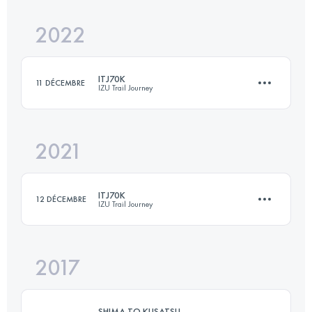
Connectez-vous pour voir l'UTMB Index
2022
53 KM
2870 M+
Connectez-vous pour voir l'UTMB Index
ITJ70K
11 DÉCEMBRE
IZU Trail Journey
Connectez-vous pour voir l'UTMB Index
2021
69.1 KM
3242 M+
ITJ70K
12 DÉCEMBRE
IZU Trail Journey
Connectez-vous pour voir l'UTMB Index
2017
69.1 KM
3242 M+
SHIMA TO KUSATSU