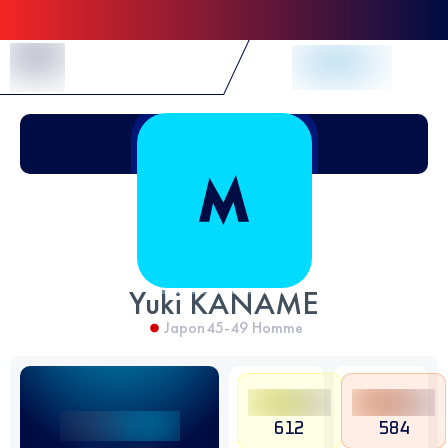
Skip to Content
Yuki KANAME
Japon
45-49
Homme
612
584