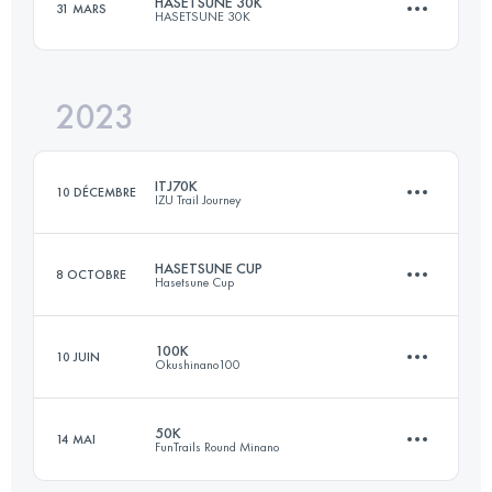
HASETSUNE 30K
31 MARS
HASETSUNE 30K
100.8 KM
4680 M+
Connectez-vous pour voir l'UTMB Index
2023
30 KM
2000 M+
Connectez-vous pour voir l'UTMB Index
ITJ70K
10 DÉCEMBRE
IZU Trail Journey
Connectez-vous pour voir l'UTMB Index
HASETSUNE CUP
8 OCTOBRE
Hasetsune Cup
69.1 KM
3242 M+
100K
10 JUIN
Okushinano100
67 KM
4190 M+
Connectez-vous pour voir l'UTMB Index
50K
14 MAI
FunTrails Round Minano
100.8 KM
4680 M+