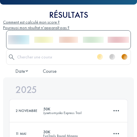
RÉSULTATS
Comment est calculé mon score ?
Pourquoi mon résultat n'apparaît pas ?
Date
Course
2025
50K
2 NOVEMBRE
Jyoetsumyoko Express Trail
30K
11 MAI
FunTrails Round Minano