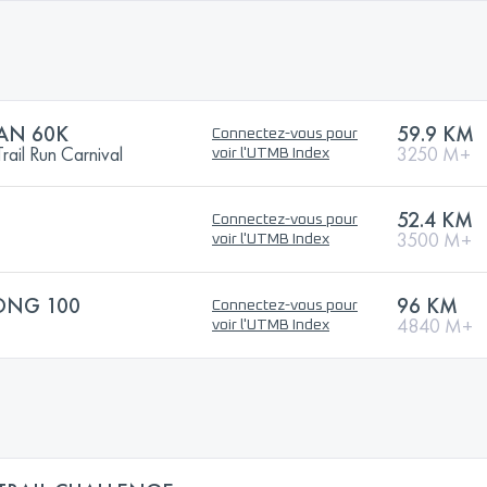
AN 60K
59.9 KM
Connectez-vous pour
ail Run Carnival
3250 M+
voir l'UTMB Index
52.4 KM
Connectez-vous pour
3500 M+
voir l'UTMB Index
ONG 100
96 KM
Connectez-vous pour
4840 M+
voir l'UTMB Index