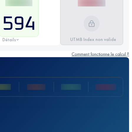
594
UTMB Index non valide
Détails
Comment fonctionne le calcul ?