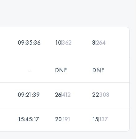
09:35:36
10
362
8
264
-
DNF
DNF
09:21:39
26
412
22
308
15:45:17
20
191
15
137