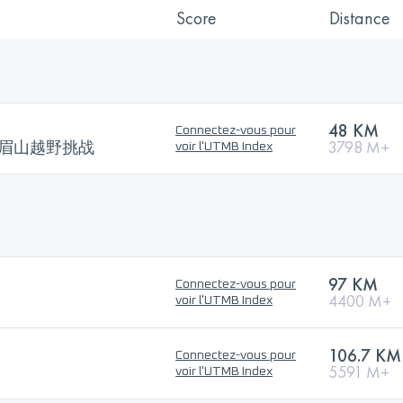
Score
Distance
48 KM
Connectez-vous pour
 100峨眉山越野挑战
3798 M+
voir l'UTMB Index
97 KM
Connectez-vous pour
4400 M+
voir l'UTMB Index
106.7 KM
Connectez-vous pour
5591 M+
voir l'UTMB Index