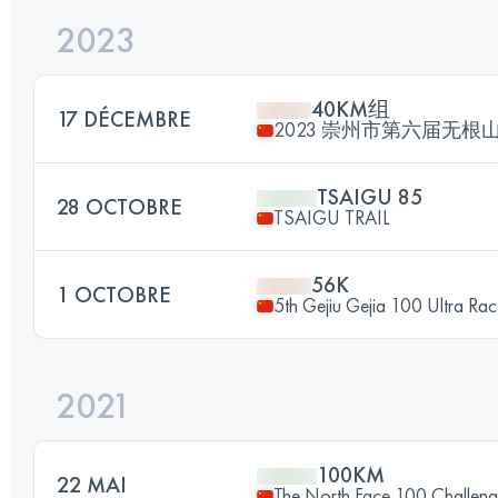
2023
40KM组
17 DÉCEMBRE
2023 崇州市第六届无根
TSAIGU 85
28 OCTOBRE
TSAIGU TRAIL
56K
1 OCTOBRE
5th Gejiu Gejia 100 Ultra Ra
2021
100KM
22 MAI
The North Face 100 Challe