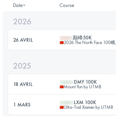
Date
Course
2026
巅峰50K
26 AVRIL
2026 The North Face
2025
DMY 100K
18 AVRIL
Mount Yun by UTMB
LXM 100K
1 MARS
Ultra-Trail Xiamen by UTMB