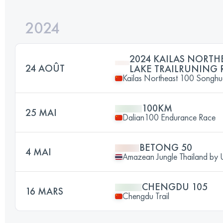
2024
2024 KAILAS NORT
24 AOÛT
LAKE TRAILRUNING 
Kailas Northeast 100 Songhua
100KM
25 MAI
Dalian100 Endurance Race
BETONG 50
4 MAI
Amazean Jungle Thailand b
CHENGDU 105
16 MARS
Chengdu Trail