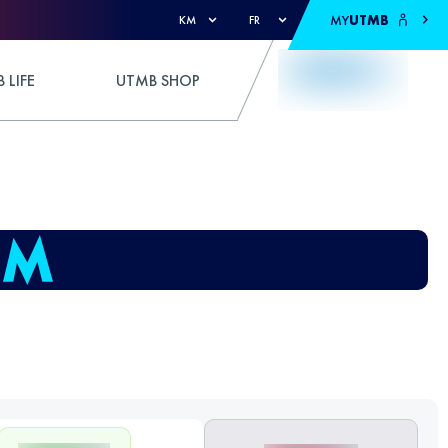
MY
UTMB
KM
FR
 LIFE
UTMB SHOP