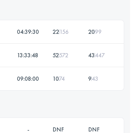
04:39:30
22
156
20
99
13:33:48
52
572
43
447
09:08:00
10
74
9
43
-
DNF
DNF