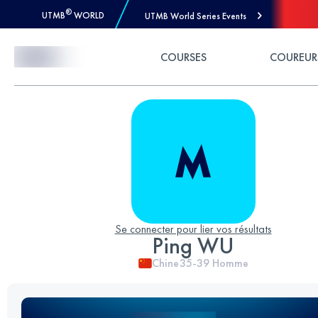
®
UTMB
WORLD
UTMB World Series Events
Skip to Content
COURSES
COUREUR
Se connecter pour lier vos résultats
Ping WU
Chine
35-39
Homme