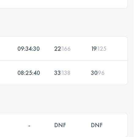
09:34:30
22
166
19
125
08:25:40
33
138
30
96
-
DNF
DNF