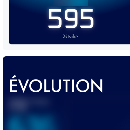
595
Détails
ÉVOLUTION
Meilleur Score
UTMB
636