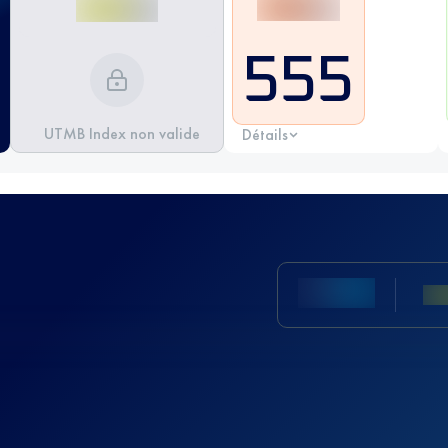
555
UTMB Index non valide
Détails