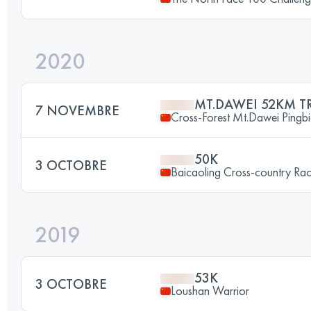
2020
MT.DAWEI 52KM T
7 NOVEMBRE
Cross-Forest Mt.Dawei Pingb
50K
3 OCTOBRE
Baicaoling Cross-country Ra
2019
53K
3 OCTOBRE
Loushan Warrior