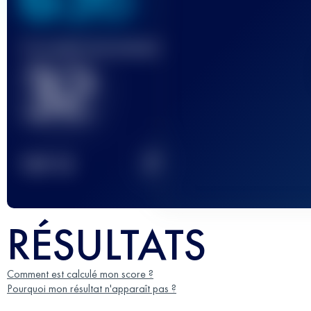
Course(s) terminée(s)
32
2
TOP
10
RÉSULTATS
Comment est calculé mon score ?
Pourquoi mon résultat n'apparaît pas ?