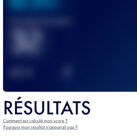
Course(s) terminée(s)
32
2
TOP
10
RÉSULTATS
Comment est calculé mon score ?
Pourquoi mon résultat n'apparaît pas ?