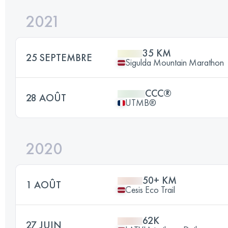
2021
35 KM
25 SEPTEMBRE
Sigulda Mountain Marathon
CCC®
28 AOÛT
UTMB®
2020
50+ KM
1 AOÛT
Cesis Eco Trail
62K
27 JUIN