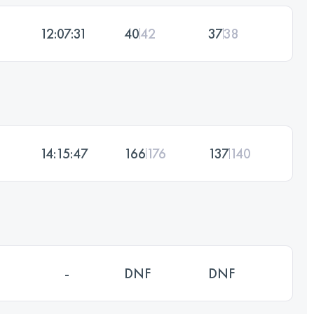
12:07:31
40
42
37
38
14:15:47
166
176
137
140
-
DNF
DNF