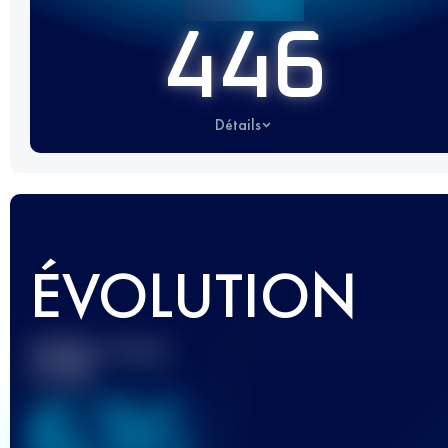
446
Détails
ÉVOLUTION
Meilleur Score
UTMB
636