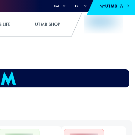
MY
UTMB
KM
FR
 LIFE
UTMB SHOP