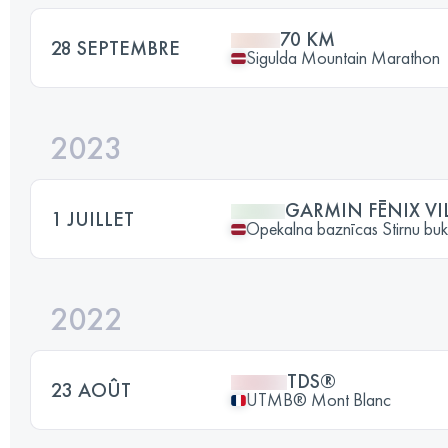
70 KM
28 SEPTEMBRE
Sigulda Mountain Marathon
2023
GARMIN FĒNIX VI
1 JUILLET
Opekalna baznīcas Stirnu buk
2022
TDS®
23 AOÛT
UTMB® Mont Blanc