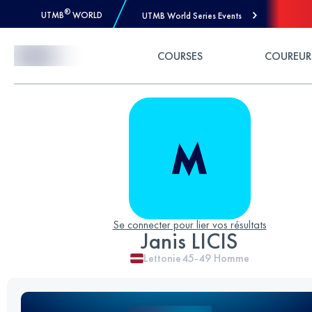
®
UTMB
WORLD
UTMB World Series Events
Skip to Content
COURSES
COUREUR
Se connecter pour lier vos résultats
Janis LICIS
Lettonie
45-49
Homme