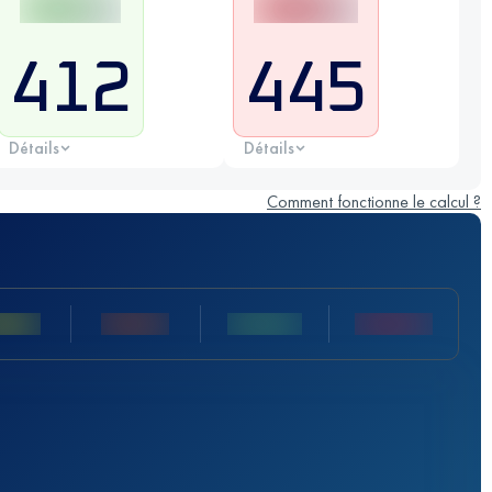
412
445
Détails
Détails
Comment fonctionne le calcul ?