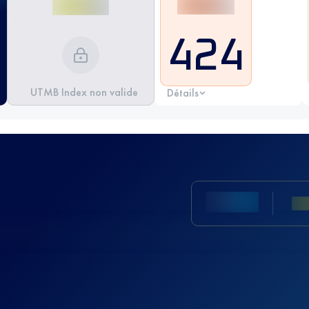
424
UTMB Index non valide
Détails