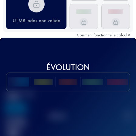
UTMB Index non valide
Comment fonctionne le calcul ?
ÉVOLUTION
Meilleur Score
UTMB
636
TOP
10
2
Course(s)
terminée(s)
32