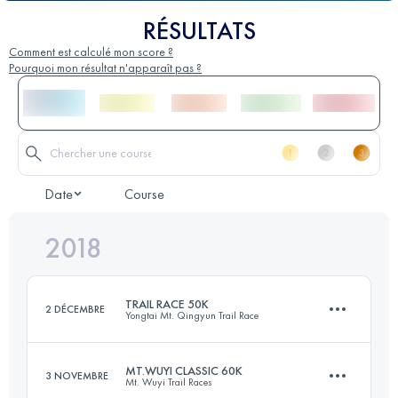
RÉSULTATS
Comment est calculé mon score ?
Pourquoi mon résultat n'apparaît pas ?
Date
Course
2018
TRAIL RACE 50K
2 DÉCEMBRE
Yongtai Mt. Qingyun Trail Race
MT.WUYI CLASSIC 60K
3 NOVEMBRE
Mt. Wuyi Trail Races
47.6 KM
2850 M+