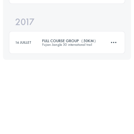
2017
59.8 KM
2830 M+
Connectez-vous pour voir l'UTMB Index
FULL COURSE GROUP（50KM）
16 JUILLET
Fujian Jiangle 50 international trail
Connectez-vous pour voir l'UTMB Index
48.1 KM
2600 M+
Connectez-vous pour voir l'UTMB Index