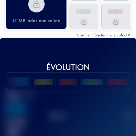
UTMB Index non valide
Comment fonctionne le calcul ?
ÉVOLUTION
Meilleur Score
UTMB
636
TOP
10
2
Course(s)
terminée(s)
32