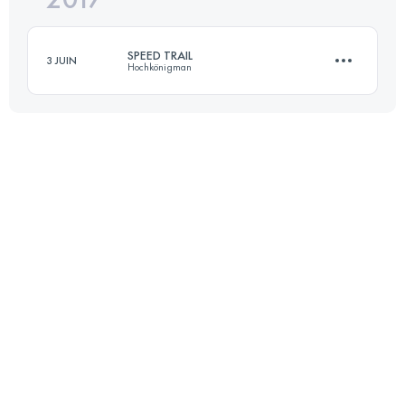
SPEED TRAIL
3 JUIN
Hochkönigman
Connectez-vous pour voir l'UTMB Index
23.1 KM
1430 M+
Connectez-vous pour voir l'UTMB Index