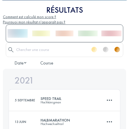
RÉSULTATS
Comment est calculé mon score ?
Pourquoi mon résultat n'apparaît pas ?
Date
Course
2021
SPEED TRAIL
5 SEPTEMBRE
Hochkönigman
HALBMARATHON
13 JUIN
Hochwechseltrail
21.7 KM
1280 M+