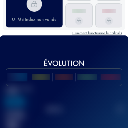
UTMB Index non valide
Comment fonctionne le calcul ?
ÉVOLUTION
Meilleur Score
UTMB
636
TOP
10
2
Course(s)
terminée(s)
32