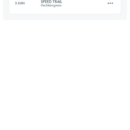
SPEED TRAIL
3 JUIN
Hochkönigman
Connectez-vous pour voir l'UTMB Index
23.1 KM
1430 M+
Connectez-vous pour voir l'UTMB Index