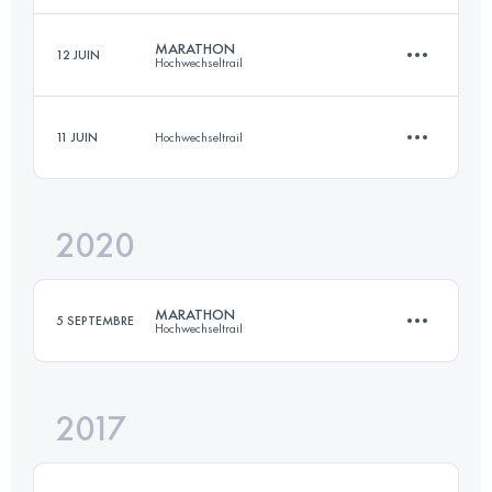
MARATHON
12 JUIN
Hochwechseltrail
25 KM
1120 M+
Connectez-vous pour voir l'UTMB Index
11 JUIN
Hochwechseltrail
44.9 KM
2070 M+
Connectez-vous pour voir l'UTMB Index
2020
10 KM
320 M+
Connectez-vous pour voir l'UTMB Index
MARATHON
5 SEPTEMBRE
Hochwechseltrail
Connectez-vous pour voir l'UTMB Index
2017
44.6 KM
2070 M+