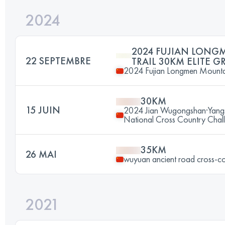
2024
2024 FUJIAN LON
22 SEPTEMBRE
TRAIL 30KM ELITE 
2024 Fujian Longmen Mountai
30KM
15 JUIN
2024 Jian Wugongshan·Yangsh
National Cross Country Chal
35KM
26 MAI
wuyuan ancient road cross-co
2021