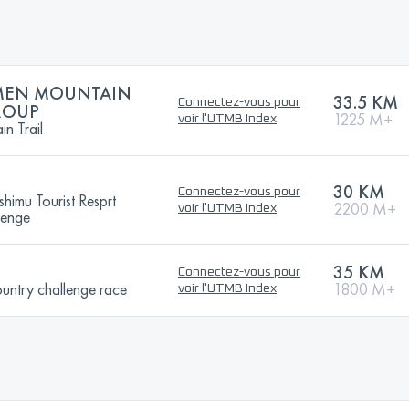
GMEN MOUNTAIN
33.5 KM
Connectez-vous pour
GROUP
1225 M+
voir l'UTMB Index
n Trail
30 KM
Connectez-vous pour
imu Tourist Resprt
2200 M+
voir l'UTMB Index
lenge
35 KM
Connectez-vous pour
untry challenge race
1800 M+
voir l'UTMB Index