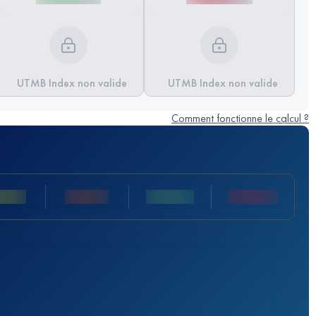
UTMB Index non valide
UTMB Index non valide
Comment fonctionne le calcul ?