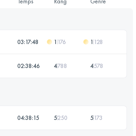
Temps
Rang
Genre
03:17:48
1
176
1
128
02:38:46
4
788
4
578
04:38:15
5
250
5
173