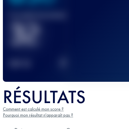
Course(s) terminée(s)
32
2
TOP
10
RÉSULTATS
Comment est calculé mon score ?
Pourquoi mon résultat n'apparaît pas ?