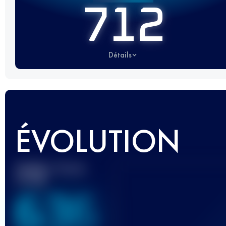
712
Détails
ÉVOLUTION
Meilleur Score
UTMB
636