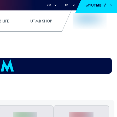
MY
UTMB
KM
FR
 LIFE
UTMB SHOP