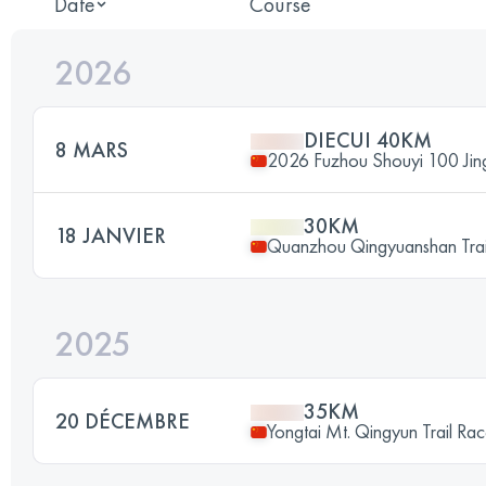
Date
Course
2026
DIECUI 40KM
8 MARS
2026 Fuzhou Shouyi 100 Jingx
30KM
18 JANVIER
Quanzhou Qingyuanshan Trai
2025
35KM
20 DÉCEMBRE
Yongtai Mt. Qingyun Trail Ra