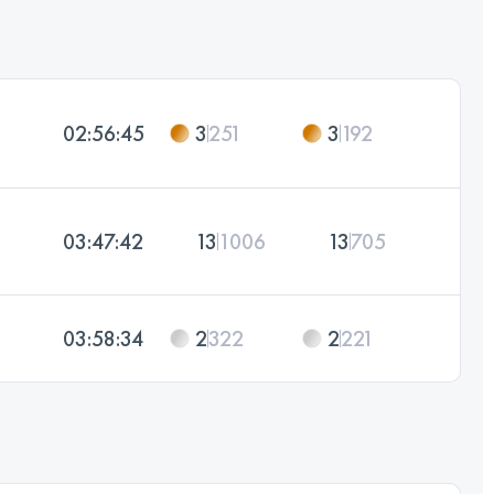
02:56:45
3
251
3
192
03:47:42
13
1006
13
705
03:58:34
2
322
2
221