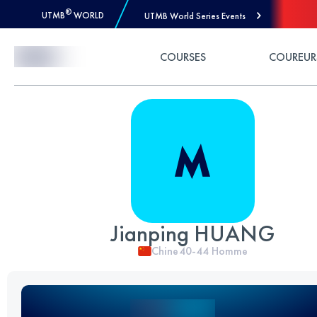
®
UTMB
WORLD
UTMB World Series Events
Skip to Content
COURSES
COUREUR
Jianping HUANG
Chine
40-44
Homme