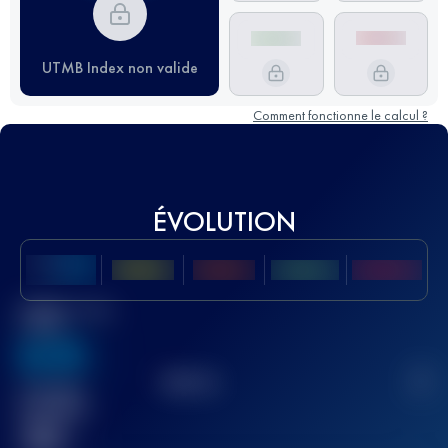
UTMB Index non valide
Comment fonctionne le calcul ?
ÉVOLUTION
Meilleur Score
UTMB
636
TOP
10
2
Course(s)
terminée(s)
32