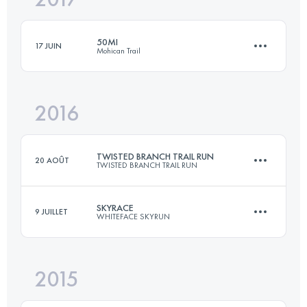
50MI
17 JUIN
Mohican Trail
Connectez-vous pour voir l'UTMB Index
2016
80.5 KM
2000 M+
TWISTED BRANCH TRAIL RUN
20 AOÛT
TWISTED BRANCH TRAIL RUN
Connectez-vous pour voir l'UTMB Index
SKYRACE
9 JUILLET
WHITEFACE SKYRUN
105.4 KM
3170 M+
2015
31 KM
2900 M+
Connectez-vous pour voir l'UTMB Index