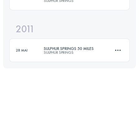
SULPHUR SPRINGS
Connectez-vous pour voir l'UTMB Index
2011
161 KM
3220 M+
SULPHUR SPRINGS 50 MILES
28 MAI
SULPHUR SPRINGS
Connectez-vous pour voir l'UTMB Index
80.5 KM
1610 M+
Connectez-vous pour voir l'UTMB Index