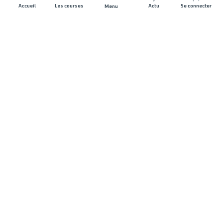
Accueil
Les courses
Actu
Se connecter
Menu
REJOIGNEZ L'AVENTURE
Organisateurs de course
Carrières