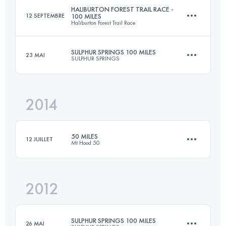
HALIBURTON FOREST TRAIL RACE -
12 SEPTEMBRE
100 MILES
Haliburton Forest Trail Race
Connectez-vous pour voir l'UTMB Index
SULPHUR SPRINGS 100 MILES
23 MAI
SULPHUR SPRINGS
161 KM
3120 M+
2014
161 KM
3220 M+
Connectez-vous pour voir l'UTMB Index
50 MILES
12 JUILLET
Mt Hood 50
Connectez-vous pour voir l'UTMB Index
2012
81 KM
1800 M+
SULPHUR SPRINGS 100 MILES
26 MAI