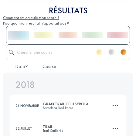
RÉSULTATS
Comment est calculé mon score ?
Pourquoi mon résultat n'apparaît pas ?
Date
Course
2018
GRAN TRAIL COLLSEROLA
24 NOVEMBRE
Barcelona Trail Races
TRAIL
22 JUILLET
Trail Catllaràs
76.5 KM
2650 M+