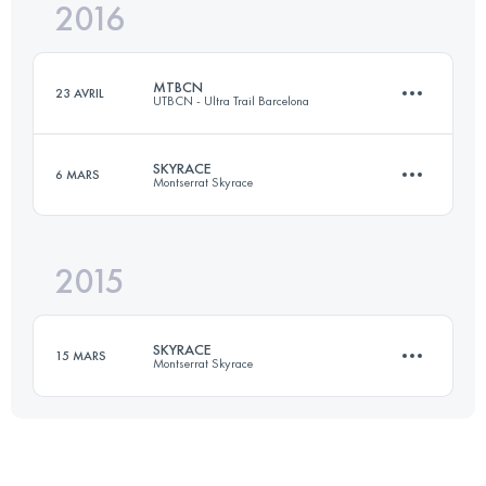
2016
22.9 KM
1780 M+
Connectez-vous pour voir l'UTMB Index
MTBCN
23 AVRIL
UTBCN - Ultra Trail Barcelona
Connectez-vous pour voir l'UTMB Index
SKYRACE
6 MARS
Montserrat Skyrace
43.2 KM
1555 M+
2015
22.9 KM
1770 M+
Connectez-vous pour voir l'UTMB Index
SKYRACE
15 MARS
Montserrat Skyrace
Connectez-vous pour voir l'UTMB Index
25 KM
1500 M+