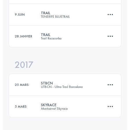
TRAIL
9 JUIN
TENERIFE BLUETRAIL
27 KM
1590 M+
Connectez-vous pour voir l'UTMB Index
TRAIL
28 JANVIER
Trail Rocacorba
67.2 KM
2880 M+
Connectez-vous pour voir l'UTMB Index
2017
31.9 KM
1800 M+
Connectez-vous pour voir l'UTMB Index
STBCN
25 MARS
UTBCN - Ultra Trail Barcelona
Connectez-vous pour voir l'UTMB Index
SKYRACE
5 MARS
Montserrat Skyrace
21 KM
750 M+