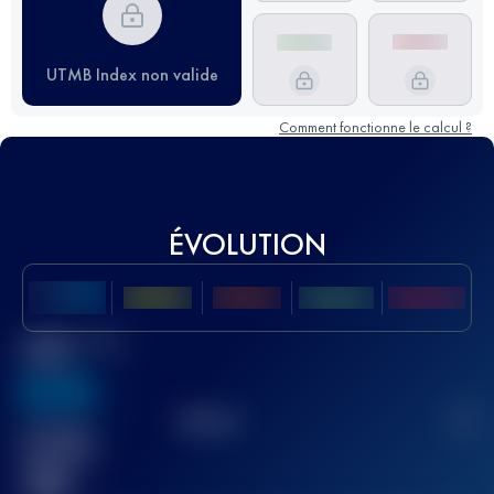
UTMB Index non valide
Comment fonctionne le calcul ?
ÉVOLUTION
Meilleur Score
UTMB
636
TOP
10
2
Course(s)
terminée(s)
32