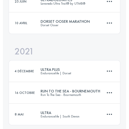
25 JUIN
Lavaredo Ultra Trail® by UTMB®
162.1 KM
9915 M+
DORSET OOSER MARATHON
10 AVRIL
Dorset Ooser
81.2 KM
4610 M+
Connectez-vous pour voir l'UTMB Index
2021
44.7 KM
850 M+
Connectez-vous pour voir l'UTMB Index
ULTRA PLUS
4 DÉCEMBRE
Endurancelife | Dorset
Connectez-vous pour voir l'UTMB Index
RUN TO THE SEA - BOURNEMOUTH
16 OCTOBRE
Run To The Sea - Bournemouth
73.8 KM
2481 M+
ULTRA
8 MAI
Endurancelife | South Devon
50 KM
618 M+