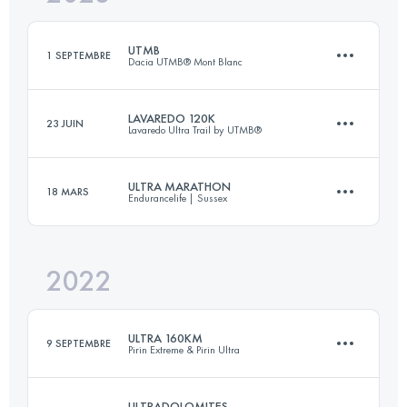
Connectez-vous pour voir l'UTMB Index
UTMB
1 SEPTEMBRE
Dacia UTMB® Mont Blanc
Connectez-vous pour voir l'UTMB Index
LAVAREDO 120K
23 JUIN
Lavaredo Ultra Trail by UTMB®
171 KM
9963 M+
ULTRA MARATHON
18 MARS
Endurancelife | Sussex
122.2 KM
5810 M+
Connectez-vous pour voir l'UTMB Index
2022
53.2 KM
1583 M+
Connectez-vous pour voir l'UTMB Index
ULTRA 160KM
9 SEPTEMBRE
Pirin Extreme & Pirin Ultra
Connectez-vous pour voir l'UTMB Index
ULTRADOLOMITES