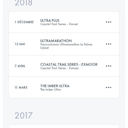
2018
121.6 KM
5850 M+
Connectez-vous pour voir l'UTMB Index
ULTRA PLUS
1 DÉCEMBRE
Coastal Trail Series - Dorset
Connectez-vous pour voir l'UTMB Index
ULTRAMARATHON
12 MAI
Transvulcania Ultramarathon La Palma
Island
73.9 KM
3020 M+
COASTAL TRAIL SERIES - EXMOOR
7 AVRIL
Coastal Trail Series - Exmoor
73.2 KM
4260 M+
Connectez-vous pour voir l'UTMB Index
THE IMBER ULTRA
11 MARS
The Imber Ultra
52.4 KM
1900 M+
Connectez-vous pour voir l'UTMB Index
2017
52.5 KM
800 M+
Connectez-vous pour voir l'UTMB Index