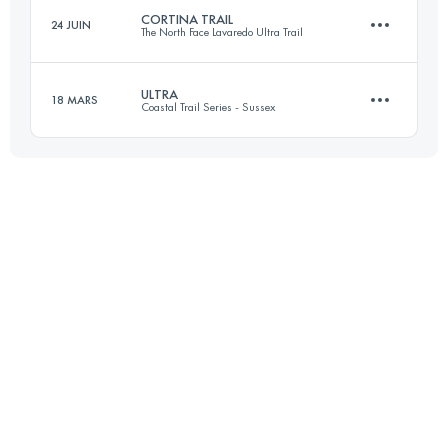
CORTINA TRAIL
24 JUIN
The North Face Lavaredo Ultra Trail
Connectez-vous pour voir l'UTMB Index
ULTRA
18 MARS
Coastal Trail Series - Sussex
48.3 KM
2620 M+
55 KM
1510 M+
Connectez-vous pour voir l'UTMB Index
Connectez-vous pour voir l'UTMB Index