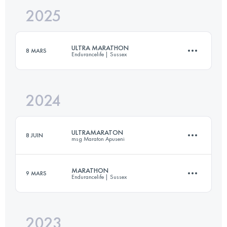
2025
51 KM
1387 M+
ULTRA MARATHON
8 MARS
Endurancelife | Sussex
Connectez-vous pour voir l'UTMB Index
2024
53.2 KM
1583 M+
ULTRAMARATON
8 JUIN
msg Maraton Apuseni
Connectez-vous pour voir l'UTMB Index
MARATHON
9 MARS
Endurancelife | Sussex
89 KM
4350 M+
2023
42.6 KM
1219 M+