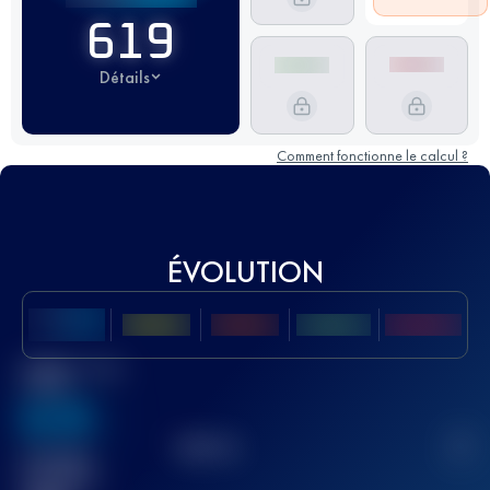
619
Détails
Comment fonctionne le calcul ?
ÉVOLUTION
Meilleur Score
UTMB
636
TOP
10
2
Course(s)
terminée(s)