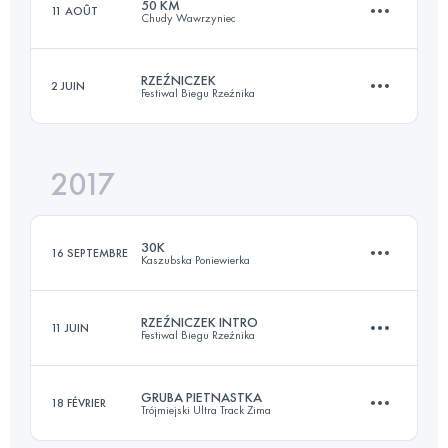
50 KM
11 AOÛT
Chudy Wawrzyniec
Connectez-vous pour voir l'UTMB Index
RZEŹNICZEK
2 JUIN
Festiwal Biegu Rzeźnika
52.6 KM
2200 M+
2017
28.1 KM
1020 M+
Connectez-vous pour voir l'UTMB Index
30K
16 SEPTEMBRE
Kaszubska Poniewierka
Connectez-vous pour voir l'UTMB Index
RZEŹNICZEK INTRO
11 JUIN
Festiwal Biegu Rzeźnika
31.7 KM
810 M+
GRUBA PIETNASTKA
18 FÉVRIER
Trójmiejski Ultra Track Zima
27.7 KM
1250 M+