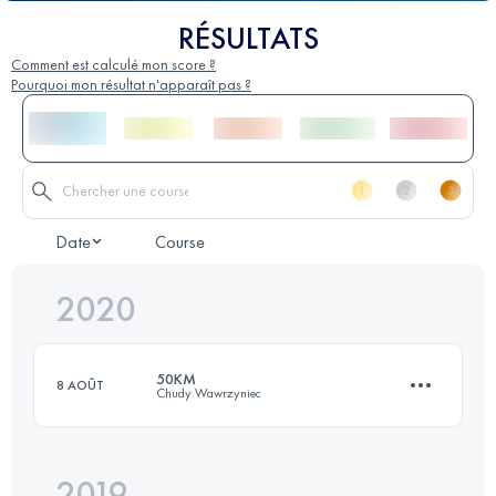
RÉSULTATS
Comment est calculé mon score ?
Pourquoi mon résultat n'apparaît pas ?
Date
Course
2020
50KM
8 AOÛT
Chudy Wawrzyniec
2019
52.6 KM
2210 M+