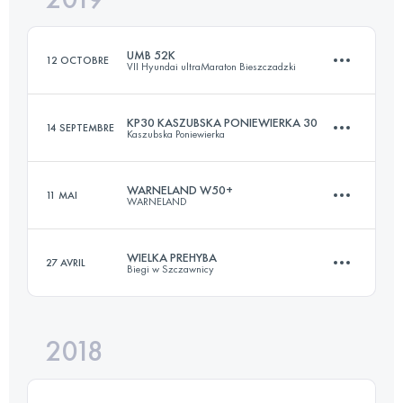
UMB 52K
12 OCTOBRE
VII Hyundai ultraMaraton Bieszczadzki
Connectez-vous pour voir l'UTMB Index
KP30 KASZUBSKA PONIEWIERKA 30
14 SEPTEMBRE
Kaszubska Poniewierka
51.3 KM
1890 M+
WARNELAND W50+
11 MAI
WARNELAND
30.5 KM
960 M+
Connectez-vous pour voir l'UTMB Index
WIELKA PREHYBA
27 AVRIL
Biegi w Szczawnicy
53.1 KM
1040 M+
Connectez-vous pour voir l'UTMB Index
2018
43.5 KM
1970 M+
Connectez-vous pour voir l'UTMB Index