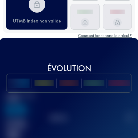
UTMB Index non valide
Comment fonctionne le calcul ?
ÉVOLUTION
Meilleur Score
UTMB
636
TOP
10
2
Course(s)
terminée(s)
32