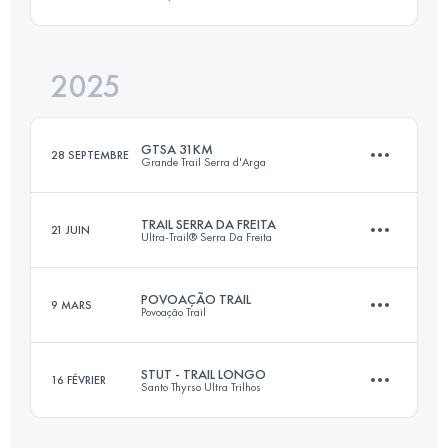
36 KM
2385 M+
2025
30 KM
2000 M+
Connectez-vous pour voir l'UTMB Index
GTSA 31KM
28 SEPTEMBRE
Grande Trail Serra d'Arga
Connectez-vous pour voir l'UTMB Index
TRAIL SERRA DA FREITA
21 JUIN
Ultra-Trail® Serra Da Freita
31 KM
1345 M+
POVOAÇÃO TRAIL
9 MARS
Povoação Trail
31 KM
1877 M+
Connectez-vous pour voir l'UTMB Index
STUT - TRAIL LONGO
16 FÉVRIER
Santo Thyrso Ultra Trilhos
30 KM
2000 M+
Connectez-vous pour voir l'UTMB Index