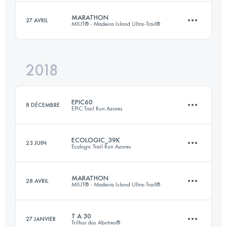
Connectez-vous pour voir l'UTMB Index
MARATHON
27 AVRIL
MIUT® - Madeira Island Ultra-Trail®
33.4 KM
2010 M+
2018
42.2 KM
1790 M+
Connectez-vous pour voir l'UTMB Index
EPIC60
8 DÉCEMBRE
EPIC Trail Run Azores
Connectez-vous pour voir l'UTMB Index
ECOLOGIC_39K
23 JUIN
Ecologic Trail Run Azores
63 KM
3380 M+
MARATHON
28 AVRIL
MIUT® - Madeira Island Ultra-Trail®
38.6 KM
1480 M+
Connectez-vous pour voir l'UTMB Index
T A 30
27 JANVIER
Trilhos dos Abutres®