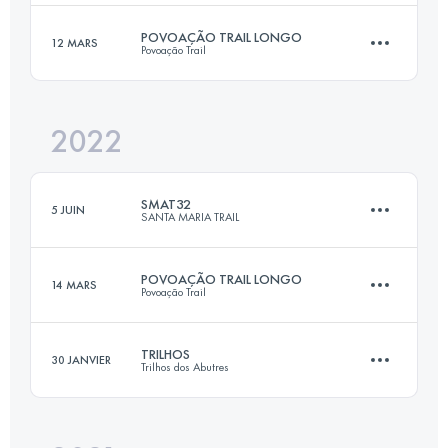
Connectez-vous pour voir l'UTMB Index
POVOAÇÃO TRAIL LONGO
12 MARS
Povoação Trail
25.5 KM
1400 M+
2022
24 KM
1500 M+
Connectez-vous pour voir l'UTMB Index
SMAT32
5 JUIN
SANTA MARIA TRAIL
Connectez-vous pour voir l'UTMB Index
POVOAÇÃO TRAIL LONGO
14 MARS
Povoação Trail
32.7 KM
1470 M+
TRILHOS
30 JANVIER
Trilhos dos Abutres
24 KM
1500 M+
Connectez-vous pour voir l'UTMB Index