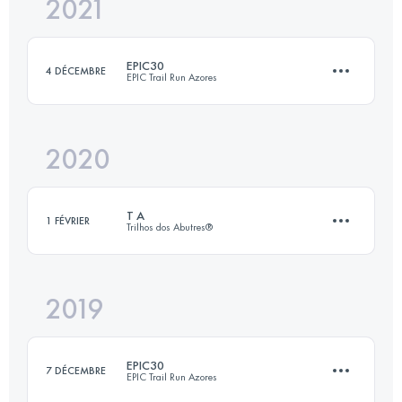
2021
30.2 KM
1330 M+
Connectez-vous pour voir l'UTMB Index
EPIC30
4 DÉCEMBRE
EPIC Trail Run Azores
Connectez-vous pour voir l'UTMB Index
2020
33.9 KM
2000 M+
T A
1 FÉVRIER
Trilhos dos Abutres®
Connectez-vous pour voir l'UTMB Index
2019
30.2 KM
1470 M+
EPIC30
7 DÉCEMBRE
EPIC Trail Run Azores