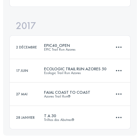
42.3 KM
1740 M+
Connectez-vous pour voir l'UTMB Index
2017
32.9 KM
1470 M+
Connectez-vous pour voir l'UTMB Index
EPIC40_OPEN
2 DÉCEMBRE
EPIC Trail Run Azores
Connectez-vous pour voir l'UTMB Index
ECOLOGIC TRAIL RUN AZORES 50
17 JUIN
Ecologic Trail Run Azores
40.7 KM
1780 M+
FAIAL COAST TO COAST
27 MAI
Azores Trail Run®
49.3 KM
2410 M+
Connectez-vous pour voir l'UTMB Index
T A 30
28 JANVIER
Trilhos dos Abutres®
46.9 KM
2390 M+
Connectez-vous pour voir l'UTMB Index