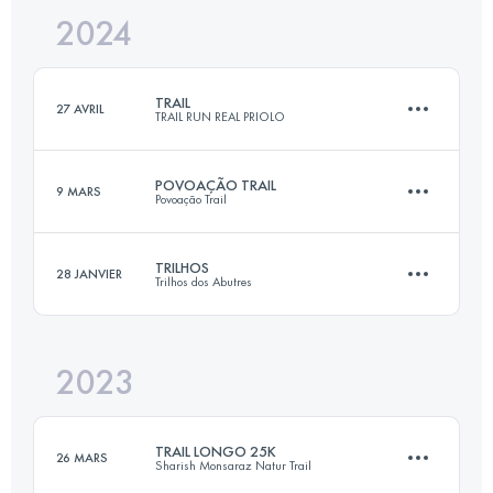
2024
30 KM
1600 M+
Connectez-vous pour voir l'UTMB Index
TRAIL
27 AVRIL
TRAIL RUN REAL PRIOLO
Connectez-vous pour voir l'UTMB Index
POVOAÇÃO TRAIL
9 MARS
Povoação Trail
32.2 KM
1875 M+
TRILHOS
28 JANVIER
Trilhos dos Abutres
25 KM
1600 M+
Connectez-vous pour voir l'UTMB Index
2023
32 KM
1500 M+
Connectez-vous pour voir l'UTMB Index
TRAIL LONGO 25K
26 MARS
Sharish Monsaraz Natur Trail