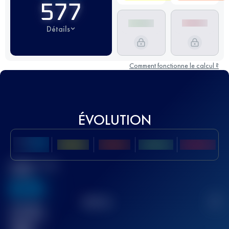
577
Détails
Comment fonctionne le calcul ?
ÉVOLUTION
Meilleur Score
UTMB
636
TOP
10
2
Course(s)
terminée(s)