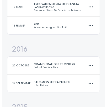
Connectez-vous pour voir l'UTMB Index
TRES VALLES SIERRA DE FRANCIA
12 MARS
LAS BATUECAS
Tres Valles Sierra De Francia Las Batuecas
44.5 KM
2300 M+
Connectez-vous pour voir l'UTMB Index
70K
18 FÉVRIER
Kumen Aconcagua Ultra Trail
36.1 KM
2120 M+
Connectez-vous pour voir l'UTMB Index
2016
63.5 KM
2250 M+
Connectez-vous pour voir l'UTMB Index
GRAND TRAIL DES TEMPLIERS
23 OCTOBRE
Festival Des Templiers
Connectez-vous pour voir l'UTMB Index
SALOMON ULTRA PIRINEU
24 SEPTEMBRE
Ultra Pirineu
76.4 KM
3560 M+
2015
109.3 KM
6400 M+