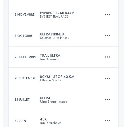
Connectez-vous pour voir l'UTMB Index
EVEREST TRAIL RACE
8 NOVEMBRE
EVEREST TRAIL RACE
44.6 KM
2040 M+
ULTRA PIRINEU
5 OCTOBRE
Salomon Ultra Pirineu
6 Étapes
186 KM
13700 M+
Connectez-vous pour voir l'UTMB Index
TRAIL ULTRA
28 SEPTEMBRE
Trail Artesanos
94.7 KM
6270 M+
80KM - STOP 40 KM
21 SEPTEMBRE
Ultra de Gredos
Connectez-vous pour voir l'UTMB Index
52.3 KM
2270 M+
Connectez-vous pour voir l'UTMB Index
ULTRA
13 JUILLET
Ultra Sierra Nevada
39.5 KM
2770 M+
Connectez-vous pour voir l'UTMB Index
43K
30 JUIN
Trail Bronchales