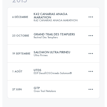
Connectez-vous pour voir l'UTMB Index
K42 CANARIAS ANAGA
6 DÉCEMBRE
MARATHON
K42 CANARIAS ANAGA MARATHON
Connectez-vous pour voir l'UTMB Index
GRAND TRAIL DES TEMPLIERS
25 OCTOBRE
Festival Des Templiers
44 KM
2650 M+
SALOMON ULTRA PIRINEU
19 SEPTEMBRE
Ultra Pirineu
75 KM
3470 M+
Connectez-vous pour voir l'UTMB Index
UTDS
1 AOÛT
EDP DesafiOSOmiedo Salomon®
109.3 KM
6400 M+
Connectez-vous pour voir l'UTMB Index
GTP
27 JUIN
Gran Trail Peñalara
86.4 KM
4560 M+
Connectez-vous pour voir l'UTMB Index