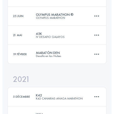
3 Étapes
110.2 KM
6010 M+
Connectez-vous pour voir l'UTMB Index
OLYMPUS MARATHON ®
25 JUIN
OLYMPUS MARATHON
101.3 KM
7190 M+
45K
21 MAI
IV DESAFIO GALAYOS
Connectez-vous pour voir l'UTMB Index
43.9 KM
3560 M+
Connectez-vous pour voir l'UTMB Index
MARATÓN DEN
19 FÉVRIER
Desafío en las Nubes
47 KM
3200 M+
Connectez-vous pour voir l'UTMB Index
2021
40.5 KM
2750 M+
Connectez-vous pour voir l'UTMB Index
K42
5 DÉCEMBRE
K42 CANARIAS ANAGA MARATHON
Connectez-vous pour voir l'UTMB Index