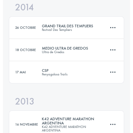
2014
113.6 KM
5000 M+
Connectez-vous pour voir l'UTMB Index
GRAND TRAIL DES TEMPLIERS
26 OCTOBRE
Festival Des Templiers
Connectez-vous pour voir l'UTMB Index
MEDIO ULTRA DE GREDOS
18 OCTOBRE
Ultra de Gredos
74.4 KM
3470 M+
CSP
17 MAI
Penyagolosa Trails
44.9 KM
3100 M+
Connectez-vous pour voir l'UTMB Index
2013
118.4 KM
5090 M+
Connectez-vous pour voir l'UTMB Index
K42 ADVENTURE MARATHON
ARGENTINA
16 NOVEMBRE
K42 ADVENTURE MARATHON
ARGENTINA