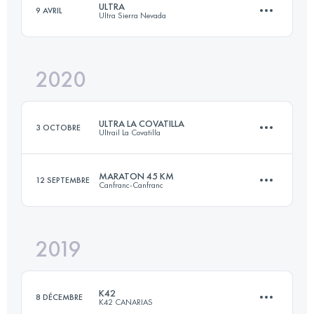
ULTRA
9 AVRIL
Ultra Sierra Nevada
71.4 KM
3070 M+
Connectez-vous pour voir l'UTMB Index
2020
97.4 KM
5460 M+
Connectez-vous pour voir l'UTMB Index
ULTRA LA COVATILLA
3 OCTOBRE
Ultrail La Covatilla
Connectez-vous pour voir l'UTMB Index
MARATON 45 KM
12 SEPTEMBRE
Canfranc-Canfranc
73.8 KM
4260 M+
2019
45 KM
3910 M+
Connectez-vous pour voir l'UTMB Index
K42
8 DÉCEMBRE
K42 CANARIAS