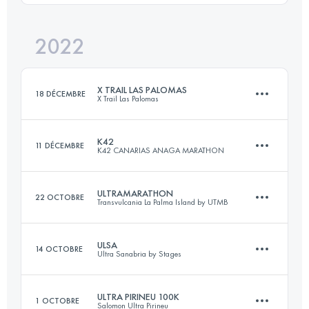
Connectez-vous pour voir l'UTMB Index
2022
62.6 KM
3140 M+
Connectez-vous pour voir l'UTMB Index
X TRAIL LAS PALOMAS
18 DÉCEMBRE
X Trail Las Palomas
Connectez-vous pour voir l'UTMB Index
K42
11 DÉCEMBRE
K42 CANARIAS ANAGA MARATHON
39 KM
2370 M+
ULTRAMARATHON
22 OCTOBRE
Transvulcania La Palma Island by UTMB
42.2 KM
2365 M+
Connectez-vous pour voir l'UTMB Index
ULSA
14 OCTOBRE
Ultra Sanabria by Stages
73.1 KM
4259 M+
Connectez-vous pour voir l'UTMB Index
ULTRA PIRINEU 100K
1 OCTOBRE
Salomon Ultra Pirineu