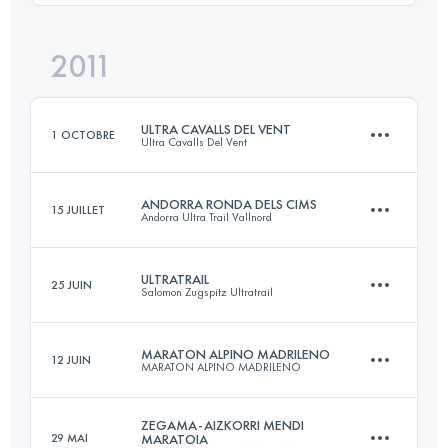
Connectez-vous pour voir l'UTMB Index
2011
43 KM
3200 M+
Connectez-vous pour voir l'UTMB Index
ULTRA CAVALLS DEL VENT
1 OCTOBRE
Ultra Cavalls Del Vent
Connectez-vous pour voir l'UTMB Index
ANDORRA RONDA DELS CIMS
15 JUILLET
Andorra Ultra Trail Vallnord
84.5 KM
6100 M+
ULTRATRAIL
25 JUIN
Salomon Zugspitz Ultratrail
170 KM
11000 M+
Connectez-vous pour voir l'UTMB Index
MARATON ALPINO MADRILENO
12 JUIN
MARATON ALPINO MADRILENO
101 KM
5474 M+
Connectez-vous pour voir l'UTMB Index
ZEGAMA-AIZKORRI MENDI
29 MAI
MARATOIA