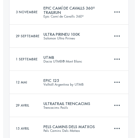
Connectez-vous pour voir l'UTMB Index
EPIC CAMÍ DE CAVALLS 360º
3 NOVEMBRE
TRAILRUN
Epic Camí de Cavalls 360º
3 Étapes
94 KM
5000 M+
Connectez-vous pour voir l'UTMB Index
ULTRA PIRINEU 100K
29 SEPTEMBRE
Salomon Ultra Pirineu
3 Étapes
184.8 KM
3174 M+
UTMB
1 SEPTEMBRE
Connectez-vous pour voir l'UTMB Index
Dacia UTMB® Mont Blanc
100.9 KM
6580 M+
EPIC 125
12 MAI
Valhöll Argentina by UTMB
Connectez-vous pour voir l'UTMB Index
171 KM
9963 M+
Connectez-vous pour voir l'UTMB Index
ULTRATRAIL TRENCACIMS
29 AVRIL
Trencacims Paüls
128.2 KM
5400 M+
Connectez-vous pour voir l'UTMB Index
PELS CAMINS DELS MATXOS
15 AVRIL
Pels Camins Dels Matxos
75 KM
5300 M+