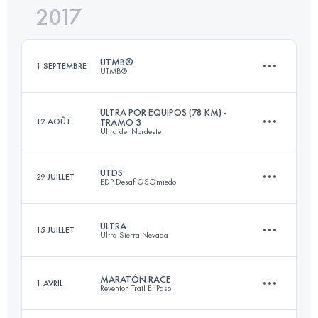
2017
101 KM
5770 M+
Connectez-vous pour voir l'UTMB Index
UTMB®
1 SEPTEMBRE
UTMB®
Connectez-vous pour voir l'UTMB Index
ULTRA POR EQUIPOS (78 KM) -
12 AOÛT
TRAMO 3
Ultra del Nordeste
171.2 KM
10170 M+
UTDS
29 JUILLET
EDP DesafiOSOmiedo
Relais
30.2 KM
Connectez-vous pour voir l'UTMB Index
1900 M+
ULTRA
15 JUILLET
Ultra Sierra Nevada
82.9 KM
4970 M+
MARATÓN RACE
1 AVRIL
Reventon Trail El Paso
Connectez-vous pour voir l'UTMB Index
100 KM
6060 M+