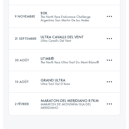
Connectez-vous pour voir l'UTMB Index
80K
9 NOVEMBRE
The North Face Endurance Challenge
Argentina San Martin De Los Andes
42 KM
2190 M+
ULTRA CAVALLS DEL VENT
21 SEPTEMBRE
Ultra Cavalls Del Vent
80 KM
4344 M+
Connectez-vous pour voir l'UTMB Index
UTMB®
30 AOÛT
The North Face Ultra-Trail Du Mont-Blanc®
100 KM
6660 M+
Connectez-vous pour voir l'UTMB Index
GRAND ULTRA
10 AOÛT
Ultra Trail Val D'Aran
167.7 KM
9618 M+
Connectez-vous pour voir l'UTMB Index
MARATON DEL MERIDIANO 87KM
2 FÉVRIER
MARATON DE MONTAÑA ISLA DEL
MERIDIANO
66.3 KM
4150 M+
Connectez-vous pour voir l'UTMB Index