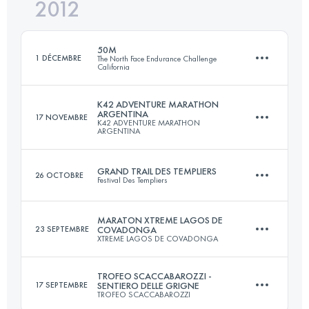
2012
85.2 KM
5100 M+
Connectez-vous pour voir l'UTMB Index
50M
1 DÉCEMBRE
The North Face Endurance Challenge
California
Connectez-vous pour voir l'UTMB Index
K42 ADVENTURE MARATHON
ARGENTINA
17 NOVEMBRE
K42 ADVENTURE MARATHON
74.5 KM
2600 M+
ARGENTINA
GRAND TRAIL DES TEMPLIERS
26 OCTOBRE
Festival Des Templiers
42 KM
2190 M+
Connectez-vous pour voir l'UTMB Index
MARATON XTREME LAGOS DE
23 SEPTEMBRE
COVADONGA
XTREME LAGOS DE COVADONGA
69 KM
3300 M+
Connectez-vous pour voir l'UTMB Index
TROFEO SCACCABAROZZI -
17 SEPTEMBRE
SENTIERO DELLE GRIGNE
TROFEO SCACCABAROZZI
40 KM
3050 M+