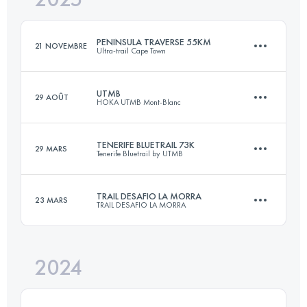
PENINSULA TRAVERSE 55KM
21 NOVEMBRE
Ultra-trail Cape Town
Connectez-vous pour voir l'UTMB Index
UTMB
29 AOÛT
HOKA UTMB Mont-Blanc
56.1 KM
2725 M+
TENERIFE BLUETRAIL 73K
29 MARS
Tenerife Bluetrail by UTMB
174.2 KM
9920 M+
Connectez-vous pour voir l'UTMB Index
TRAIL DESAFIO LA MORRA
23 MARS
TRAIL DESAFIO LA MORRA
73 KM
3024 M+
Connectez-vous pour voir l'UTMB Index
2024
30.5 KM
1950 M+
Connectez-vous pour voir l'UTMB Index