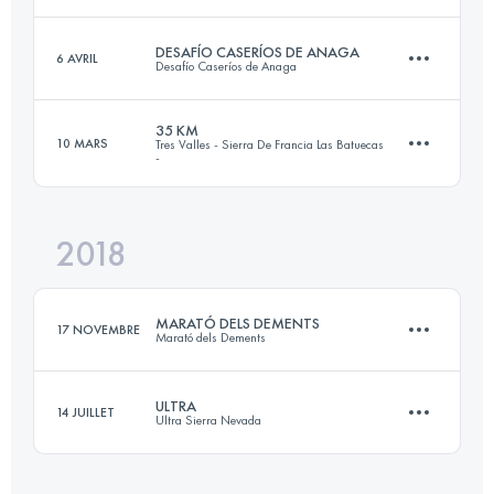
100.6 KM
5880 M+
Connectez-vous pour voir l'UTMB Index
DESAFÍO CASERÍOS DE ANAGA
6 AVRIL
Desafío Caseríos de Anaga
45.1 KM
1820 M+
Connectez-vous pour voir l'UTMB Index
35 KM
10 MARS
Tres Valles - Sierra De Francia Las Batuecas
-
74.8 KM
5570 M+
Connectez-vous pour voir l'UTMB Index
2018
35.8 KM
2380 M+
Connectez-vous pour voir l'UTMB Index
MARATÓ DELS DEMENTS
17 NOVEMBRE
Marató dels Dements
Connectez-vous pour voir l'UTMB Index
ULTRA
14 JUILLET
Ultra Sierra Nevada
43.6 KM
3800 M+