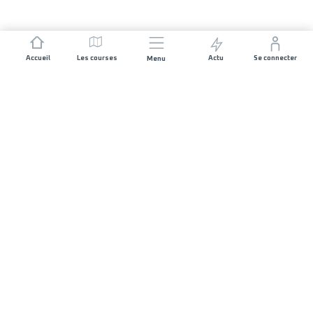
Accueil
Les courses
Actu
Se connecter
Menu
REJOIGNEZ L'AVENTURE
Organisateurs de course