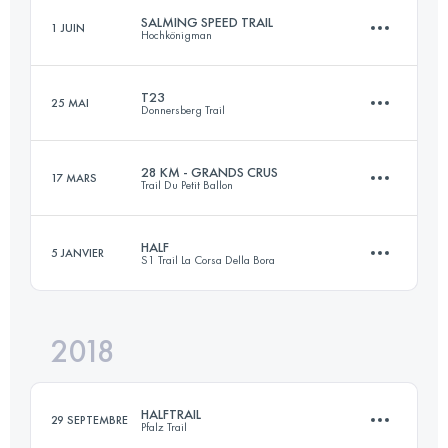
SALMING SPEED TRAIL
1 JUIN
Hochkönigman
48.2 KM
2180 M+
T23
25 MAI
Donnersberg Trail
22.7 KM
1340 M+
Connectez-vous pour voir l'UTMB Index
28 KM - GRANDS CRUS
17 MARS
Trail Du Petit Ballon
23 KM
1000 M+
Connectez-vous pour voir l'UTMB Index
HALF
5 JANVIER
S1 Trail La Corsa Della Bora
28.3 KM
920 M+
Connectez-vous pour voir l'UTMB Index
2018
21.7 KM
530 M+
Connectez-vous pour voir l'UTMB Index
HALFTRAIL
29 SEPTEMBRE
Pfalz Trail