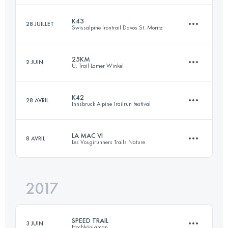
Connectez-vous pour voir l'UTMB Index
K43
28 JUILLET
Swissalpine Irontrail Davos St. Moritz
32.8 KM
850 M+
25KM
2 JUIN
U. Trail Lamer Winkel
42.8 KM
1560 M+
Connectez-vous pour voir l'UTMB Index
K42
28 AVRIL
Innsbruck Alpine Trailrun Festival
24 KM
1200 M+
Connectez-vous pour voir l'UTMB Index
LA MAC VI
8 AVRIL
Les Vosgirunners Trails Nature
42.2 KM
1130 M+
Connectez-vous pour voir l'UTMB Index
2017
25.4 KM
1030 M+
Connectez-vous pour voir l'UTMB Index
SPEED TRAIL
3 JUIN
Hochkönigman