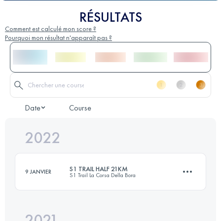
RÉSULTATS
Comment est calculé mon score ?
Pourquoi mon résultat n'apparaît pas ?
Date
Course
2022
S1 TRAIL HALF 21KM
9 JANVIER
S1 Trail La Corsa Della Bora
2021
18.2 KM
570 M+