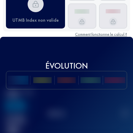
UTMB Index non valide
Comment fonctionne le calcul ?
ÉVOLUTION
Meilleur Score
UTMB
636
TOP
10
2
Course(s)
terminée(s)
32