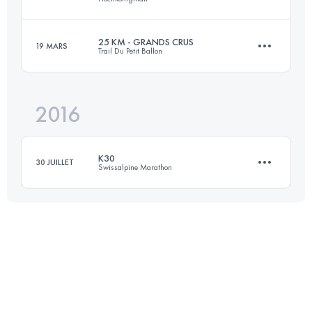
Connectez-vous pour voir l'UTMB Index
25 KM - GRANDS CRUS
19 MARS
Trail Du Petit Ballon
23.1 KM
1430 M+
2016
27 KM
900 M+
Connectez-vous pour voir l'UTMB Index
K30
30 JUILLET
Swissalpine Marathon
Connectez-vous pour voir l'UTMB Index
30.7 KM
880 M+
Connectez-vous pour voir l'UTMB Index