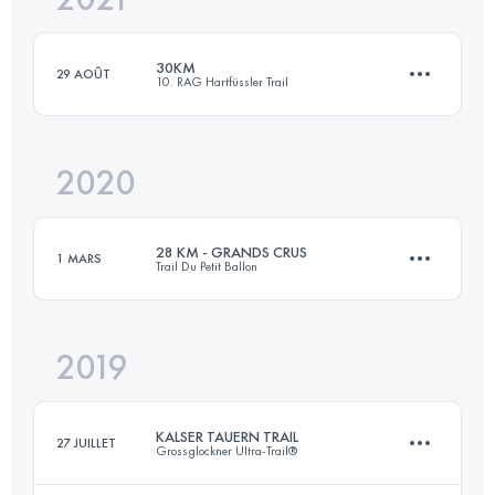
30KM
29 AOÛT
10. RAG Hartfüssler Trail
Connectez-vous pour voir l'UTMB Index
2020
31.4 KM
920 M+
28 KM - GRANDS CRUS
1 MARS
Trail Du Petit Ballon
Connectez-vous pour voir l'UTMB Index
2019
28.3 KM
910 M+
KALSER TAUERN TRAIL
27 JUILLET
Grossglockner Ultra-Trail®
Connectez-vous pour voir l'UTMB Index