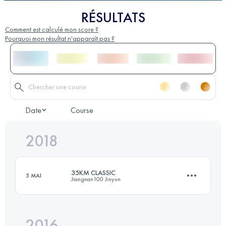
RÉSULTATS
Comment est calculé mon score ?
Pourquoi mon résultat n'apparaît pas ?
Date
Course
2018
35KM CLASSIC
5 MAI
Jiangnan100 Jinyun
2016
30.8 KM
1510 M+