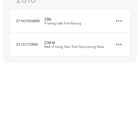
30K
27 NOVEMBRE
9 Loong Lake Trail Racing
Connectez-vous pour voir l'UTMB Index
35KM
22 OCTOBRE
Peak of Jiang Nan Trail Skyrunning Race
31.9 KM
1970 M+
34.6 KM
3070 M+
Connectez-vous pour voir l'UTMB Index
Connectez-vous pour voir l'UTMB Index