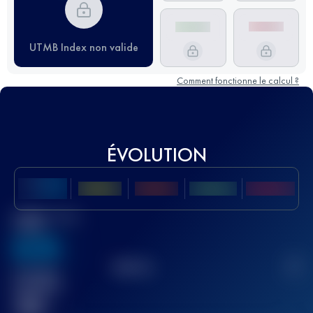
UTMB Index non valide
Comment fonctionne le calcul ?
ÉVOLUTION
Meilleur Score
UTMB
636
TOP
10
2
Course(s)
terminée(s)
32