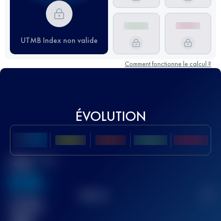
UTMB Index non valide
Comment fonctionne le calcul ?
ÉVOLUTION
Meilleur Score
UTMB
636
TOP
10
2
Course(s)
terminée(s)