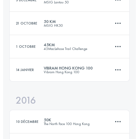
MSIG Lantau 50
48 KM
2400 M+
Connectez-vous pour voir l'UTMB Index
50 KM
21 OCTOBRE
MSIG HK50
51.4 KM
3080 M+
Connectez-vous pour voir l'UTMB Index
45KM
1 OCTOBRE
45MacLehose Trail Challenge
49.5 KM
1630 M+
Connectez-vous pour voir l'UTMB Index
VIBRAM HONG KONG 100
14 JANVIER
Vibram Hong Kong 100
43.6 KM
2550 M+
Connectez-vous pour voir l'UTMB Index
2016
96.3 KM
4840 M+
Connectez-vous pour voir l'UTMB Index
50K
10 DÉCEMBRE
The North Face 100 Hong Kong
Connectez-vous pour voir l'UTMB Index