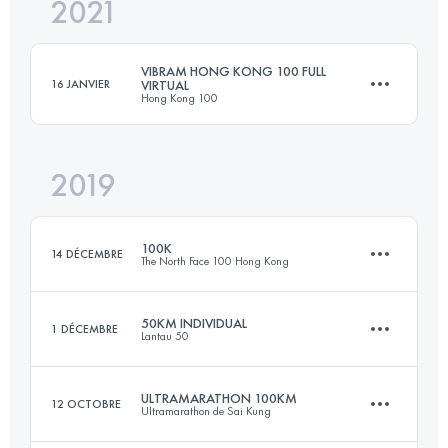
2021
56 KM
3400 M+
VIBRAM HONG KONG 100 FULL
16 JANVIER
VIRTUAL
Hong Kong 100
Connectez-vous pour voir l'UTMB Index
2019
103 KM
5200 M+
100K
14 DÉCEMBRE
The North Face 100 Hong Kong
Connectez-vous pour voir l'UTMB Index
50KM INDIVIDUAL
1 DÉCEMBRE
Lantau 50
101.1 KM
5450 M+
ULTRAMARATHON 100KM
12 OCTOBRE
Ultramarathon de Sai Kung
55.2 KM
3130 M+