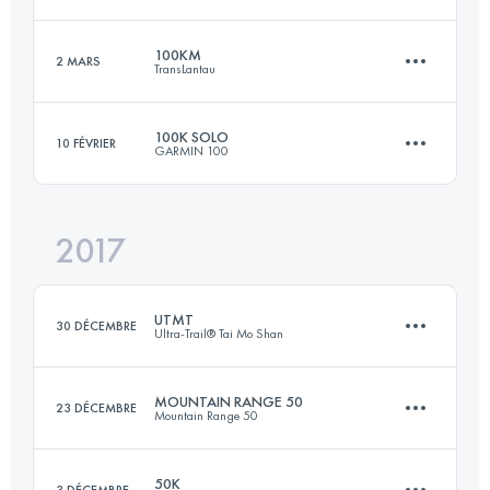
76.1 KM
2940 M+
100KM
2 MARS
Connectez-vous pour voir l'UTMB Index
TransLantau
40.2 KM
1850 M+
Connectez-vous pour voir l'UTMB Index
100K SOLO
10 FÉVRIER
GARMIN 100
102.9 KM
5220 M+
Connectez-vous pour voir l'UTMB Index
2017
106 KM
6520 M+
Connectez-vous pour voir l'UTMB Index
UTMT
30 DÉCEMBRE
Ultra-Trail® Tai Mo Shan
Connectez-vous pour voir l'UTMB Index
MOUNTAIN RANGE 50
23 DÉCEMBRE
Mountain Range 50
153.1 KM
7610 M+
50K
3 DÉCEMBRE