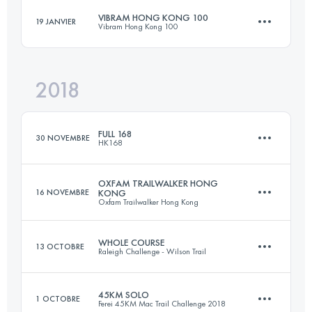
Connectez-vous pour voir l'UTMB Index
VIBRAM HONG KONG 100
19 JANVIER
Vibram Hong Kong 100
99.6 KM
4680 M+
Connectez-vous pour voir l'UTMB Index
2018
103.6 KM
5300 M+
Connectez-vous pour voir l'UTMB Index
FULL 168
30 NOVEMBRE
HK168
Connectez-vous pour voir l'UTMB Index
OXFAM TRAILWALKER HONG
16 NOVEMBRE
KONG
Oxfam Trailwalker Hong Kong
169.1 KM
10490 M+
WHOLE COURSE
13 OCTOBRE
Raleigh Challenge - Wilson Trail
Équipe
100 KM
4875 M+
Connectez-vous pour voir l'UTMB Index
45KM SOLO
1 OCTOBRE
Ferei 45KM Mac Trail Challenge 2018