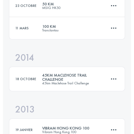
50 KM
23 OCTOBRE
MSIG HK50
51.3 KM
2780 M+
100 KM
11 MARS
Translantau
49.3 KM
1620 M+
Connectez-vous pour voir l'UTMB Index
2014
98 KM
5080 M+
Connectez-vous pour voir l'UTMB Index
45KM MACLEHOSE TRAIL
18 OCTOBRE
CHALLENGE
45km Maclehose Trail Challenge
Connectez-vous pour voir l'UTMB Index
2013
45 KM
2600 M+
VIBRAM HONG KONG 100
19 JANVIER
Vibram Hong Kong 100