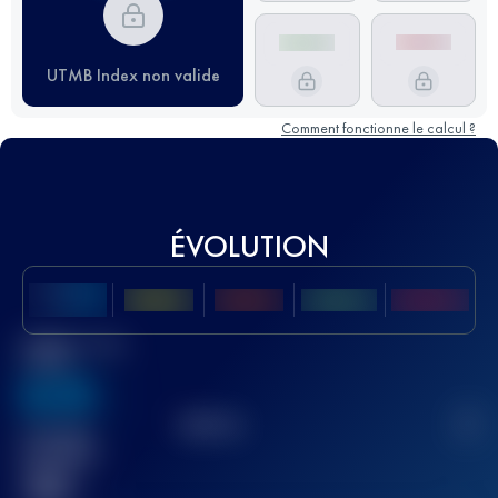
UTMB Index non valide
Comment fonctionne le calcul ?
ÉVOLUTION
Meilleur Score
UTMB
636
TOP
10
2
Course(s)
terminée(s)
32