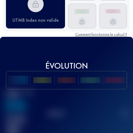
UTMB Index non valide
Comment fonctionne le calcul ?
ÉVOLUTION
Meilleur Score
UTMB
636
TOP
10
2
Course(s)
terminée(s)
32