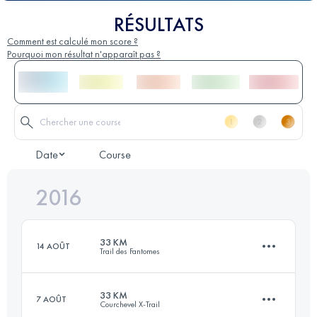
RÉSULTATS
Comment est calculé mon score ?
Pourquoi mon résultat n'apparaît pas ?
Date
Course
2016
33 KM
14 AOÛT
Trail des Fantomes
33 KM
7 AOÛT
Courchevel X-Trail
33.2 KM
1230 M+