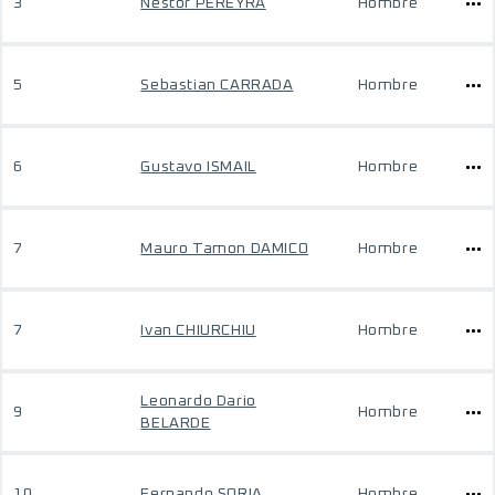
3
Nestor PEREYRA
Hombre
5
Sebastian CARRADA
Hombre
6
Gustavo ISMAIL
Hombre
7
Mauro Tamon DAMICO
Hombre
7
Ivan CHIURCHIU
Hombre
Leonardo Dario
9
Hombre
BELARDE
10
Fernando SORIA
Hombre