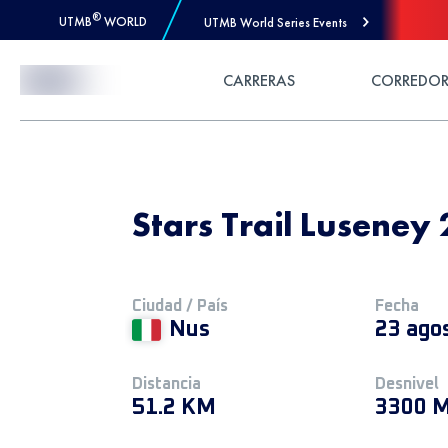
®
UTMB
WORLD
UTMB World Series Events
Skip to Content
CARRERAS
CORREDOR
Stars Trail Luseney
Ciudad / País
Fecha
Nus
23 ago
Distancia
Desnivel
51.2 KM
3300 