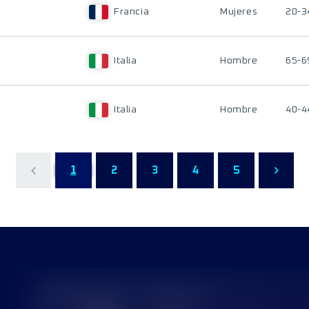
Francia
Mujeres
20-3
Italia
Hombre
65-6
Italia
Hombre
40-4
1
2
3
4
5