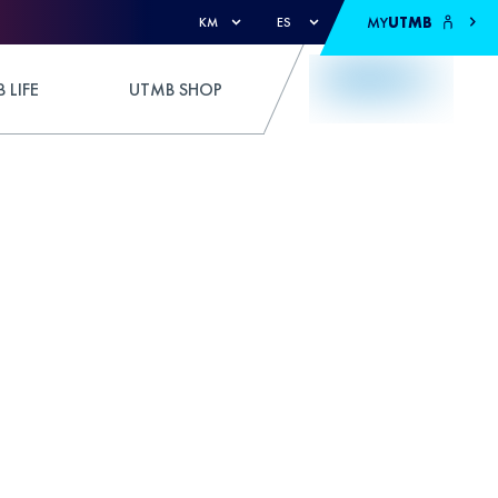
MY
UTMB
KM
ES
 LIFE
UTMB SHOP