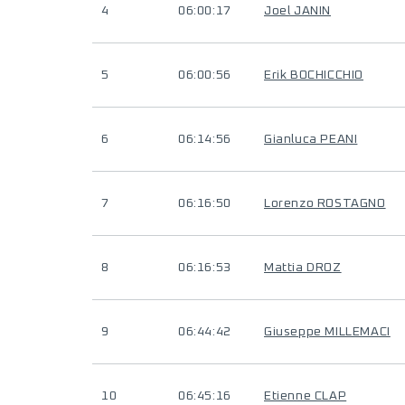
4
06:00:17
Joel JANIN
5
06:00:56
Erik BOCHICCHIO
6
06:14:56
Gianluca PEANI
7
06:16:50
Lorenzo ROSTAGNO
8
06:16:53
Mattia DROZ
9
06:44:42
Giuseppe MILLEMACI
10
06:45:16
Etienne CLAP