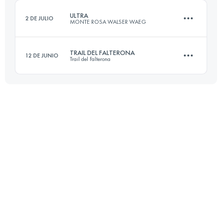
ULTRA
2 DE JULIO
MONTE ROSA WALSER WAEG
Inicia sesión para ver el UTMB Index
TRAIL DEL FALTERONA
12 DE JUNIO
Trail del Falterona
90 KM
7200 M+
45 KM
2110 M+
Inicia sesión para ver el UTMB Index
Inicia sesión para ver el UTMB Index