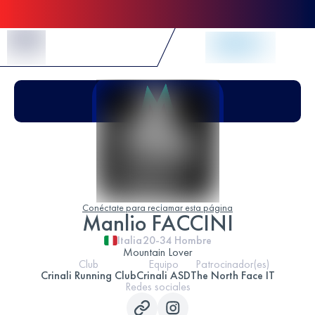
Skip to Content
Conéctate para reclamar esta página
Manlio FACCINI
Italia
20-34
Hombre
Mountain Lover
Club
Equipo
Patrocinador(es)
Crinali Running Club
Crinali ASD
The North Face IT
Redes sociales