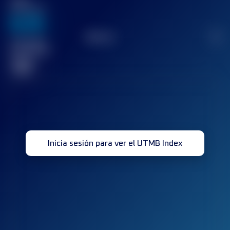
puntuación
636
TOP
10
2
Carrera(s)
terminada(s)
32
Inicia sesión para ver el UTMB Index