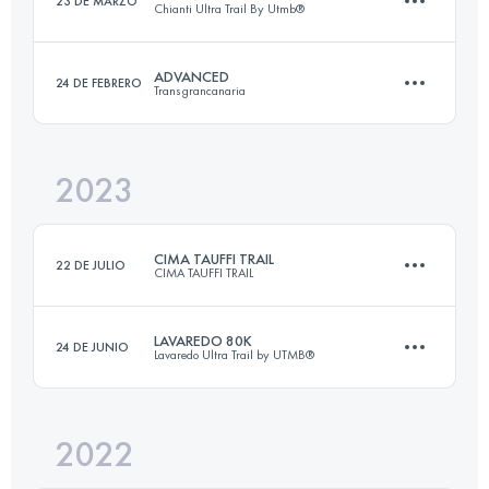
23 DE MARZO
Chianti Ultra Trail By Utmb®
30 KM
1600 M+
Inicia sesión para ver el UTMB Index
ADVANCED
24 DE FEBRERO
Transgrancanaria
43.3 KM
1614 M+
Inicia sesión para ver el UTMB Index
2023
84 KM
4900 M+
Inicia sesión para ver el UTMB Index
CIMA TAUFFI TRAIL
22 DE JULIO
CIMA TAUFFI TRAIL
Inicia sesión para ver el UTMB Index
LAVAREDO 80K
24 DE JUNIO
Lavaredo Ultra Trail by UTMB®
60 KM
4000 M+
2022
82.2 KM
5064 M+
Inicia sesión para ver el UTMB Index