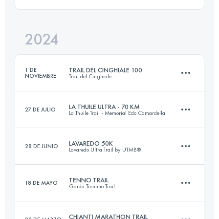
80 KM
4600 M+
Inicia sesión para ver el UTMB Index
2024
54.1 KM
1580 M+
Inicia sesión para ver el UTMB Index
TRAIL DEL CINGHIALE 100
1 DE
NOVIEMBRE
Trail del Cinghiale
Inicia sesión para ver el UTMB Index
LA THUILE ULTRA - 70 KM
27 DE JULIO
La Thuile Trail - Memorial Edo Camardella
101 KM
5810 M+
LAVAREDO 50K
28 DE JUNIO
Lavaredo Ultra Trail by UTMB®
70 KM
4000 M+
Inicia sesión para ver el UTMB Index
TENNO TRAIL
18 DE MAYO
Garda Trentino Trail
48.9 KM
2725 M+
Inicia sesión para ver el UTMB Index
CHIANTI MARATHON TRAIL