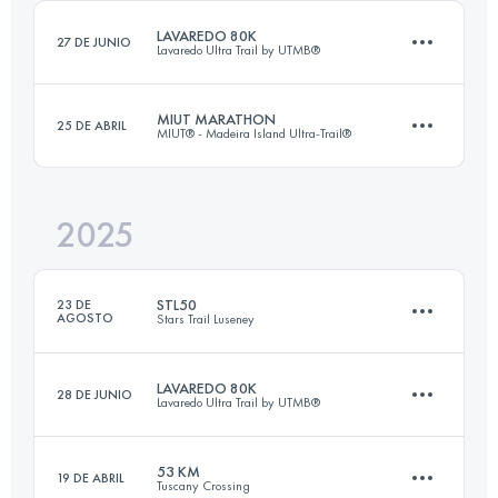
LAVAREDO 80K
27 DE JUNIO
Lavaredo Ultra Trail by UTMB®
MIUT MARATHON
25 DE ABRIL
MIUT® - Madeira Island Ultra-Trail®
80 KM
4600 M+
2025
40 KM
1450 M+
Inicia sesión para ver el UTMB Index
STL50
23 DE
AGOSTO
Stars Trail Luseney
Inicia sesión para ver el UTMB Index
LAVAREDO 80K
28 DE JUNIO
Lavaredo Ultra Trail by UTMB®
51.2 KM
3300 M+
53 KM
19 DE ABRIL
Tuscany Crossing